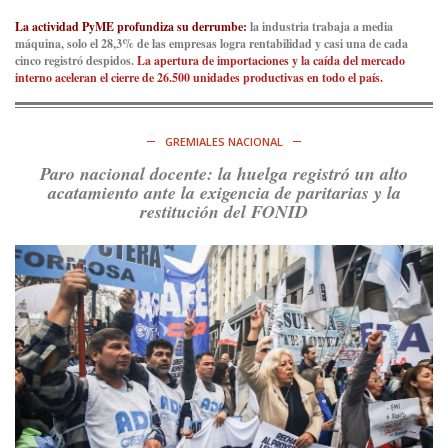
Ver en X
La actividad PyME profundiza su derrumbe:
la industria trabaja a media
máquina, solo el 28,3% de las empresas logra rentabilidad y casi una de cada
cinco registró despidos.
La apertura de importaciones y la caída del mercado
Consenso Patagónico
interno aceleran el cierre de 26.500 unidades productivas en todo el país.
6d
@consensopatagon
https://t.co/ihSIYIKptJ
GREMIALES NACIONAL
Ver en X
Paro nacional docente: la huelga registró un alto
acatamiento ante la exigencia de paritarias y la
Consenso Patagónico
restitución del FONID
8d
@consensopatagon
RT
@PJCampana2022
: Asumimos una nueva etapa en el
Partido Justicialista de Campana, con el orgullo de que el
compañero
@caortega64
vuelva a…
Ver en X