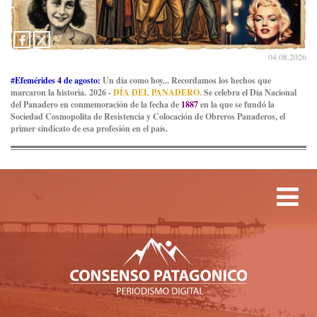
04.08.2026
#Efemérides 4 de agosto:
Un día como hoy... Recordamos los hechos que
marcaron la historia. 2026 -
DÍA DEL PANADERO.
Se celebra el Día Nacional
del Panadero en conmemoración de la fecha de
1887
en la que se fundó la
Sociedad Cosmopolita de Resistencia y Colocación de Obreros Panaderos, el
primer sindicato de esa profesión en el país.
Tog