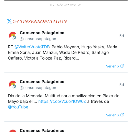
0 - 16 de 262 artículos
@CONSENSOPATAGON
Consenso Patagónico
5d
@consensopatagon
RT
@WalterVuotoTDF
: Pablo Moyano, Hugo Yasky, Maria
Emilia Soria, Juan Manzur, Wado De Pedro, Santiago
Cafiero, Victoria Toloza Paz, Ricard…
Ver en X
Consenso Patagónico
5d
@consensopatagon
Día de la Memoria: Multitudinaria movilización en Plaza de
Mayo bajo el ...
https://t.co/VcuoYlQW0x
a través de
@YouTube
Ver en X
Consenso Patagónico