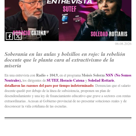
06.08.2026
Soberanía en las aulas y bolsillos en rojo: la rebelión
docente que le planta cara al extractivismo de la
miseria
En una entrevista con
Radio + 104.9,
en el programa
Moisés Solorza
NSN (No Somos
Neutrales),
los dirigentes de
SUTEF, Horacio Catena
y
Soledad Rottaris
,
detallaron las razones del paro por tiempo indeterminado
. Denuncian que el salario
docente quedó por debajo de la línea de subsistencia, proponen un plan de
desendeudamiento y una ley de financiamiento educativo que grave a sectores con rentas
extraordinarias. Acusan al Gobierno provincial de no presentar soluciones reales y de
desconocer la vida cotidiana de las escuelas.