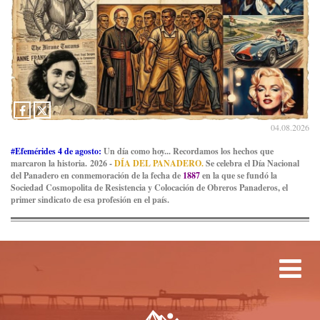
04.08.2026
#Efemérides 4 de agosto:
Un día como hoy... Recordamos los hechos que
marcaron la historia. 2026 -
DÍA DEL PANADERO.
Se celebra el Día Nacional
del Panadero en conmemoración de la fecha de
1887
en la que se fundó la
Sociedad Cosmopolita de Resistencia y Colocación de Obreros Panaderos, el
primer sindicato de esa profesión en el país.
Tog