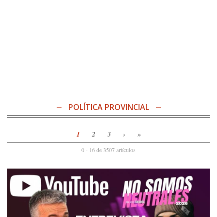
POLÍTICA PROVINCIAL
1
2
3
›
»
0 - 16 de 3507 artículos