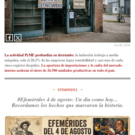
04.08.2026
La actividad PyME profundiza su derrumbe:
la industria trabaja a media
máquina, solo el 28,3% de las empresas logra rentabilidad y casi una de cada
cinco registró despidos.
La apertura de importaciones y la caída del mercado
interno aceleran el cierre de 26.500 unidades productivas en todo el país.
EFEMERIDES
#Efemérides 4 de agosto: Un día como hoy...
Recordamos los hechos que marcaron la historia.