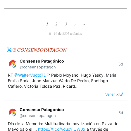
1
2
3
›
»
0 - 16 de 3507 artículos
@CONSENSOPATAGON
Consenso Patagónico
5d
@consensopatagon
RT
@WalterVuotoTDF
: Pablo Moyano, Hugo Yasky, Maria
Emilia Soria, Juan Manzur, Wado De Pedro, Santiago
Cafiero, Victoria Toloza Paz, Ricard…
Ver en X
Consenso Patagónico
5d
@consensopatagon
Día de la Memoria: Multitudinaria movilización en Plaza de
Mayo bajo el ...
https://t.co/VcuoYlQW0x
a través de