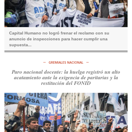
Consenso Patagónico
5d
@consensopatagon
RT
@caortega64
:
https://t.co/q6PsJKqeuz
Ver en X
Capital Humano no logró frenar el reclamo con su
anuncio de inspecciones para hacer cumplir una
Consenso Patagónico
supuesta...
5d
@consensopatagon
RT
@caortega64
: Vinieron por los trabajadores, por sus
derechos y por su organización. Hoy lo vuelven a intentar.
GREMIALES NACIONAL
https://t.co/dOrTo1dv3D
Paro nacional docente: la huelga registró un alto
Ver en X
acatamiento ante la exigencia de paritarias y la
restitución del FONID
Consenso Patagónico
5d
@consensopatagon
RT
@caortega64
: A
#50A
ñosDelGolpe, la memoria es
presente y es futuro.
https://t.co/uhRcKnCCc5
Ver en X