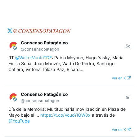
@CONSENSOPATAGON
Consenso Patagónico
5d
@consensopatagon
RT
@WalterVuotoTDF
: Pablo Moyano, Hugo Yasky, Maria
Emilia Soria, Juan Manzur, Wado De Pedro, Santiago
Cafiero, Victoria Toloza Paz, Ricard…
Ver en X
Consenso Patagónico
5d
@consensopatagon
Día de la Memoria: Multitudinaria movilización en Plaza de
Mayo bajo el ...
https://t.co/VcuoYlQW0x
a través de
@YouTube
Ver en X