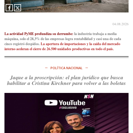
Irán al petróleo
https://t.co/IInL9uYZvh
https://t.co/ytaelKSfHm
Ver en X
04.08.2026
Consenso Patagónico
6d
La actividad PyME profundiza su derrumbe:
la industria trabaja a media
@consensopatagon
máquina, solo el 28,3% de las empresas logra rentabilidad y casi una de cada
cinco registró despidos.
La apertura de importaciones y la caída del mercado
https://t.co/ihSIYIKptJ
interno aceleran el cierre de 26.500 unidades productivas en todo el país.
Ver en X
POLÍTICA NACIONAL
Consenso Patagónico
8d
@consensopatagon
Jaque a la proscripción: el plan jurídico que busca
habilitar a Cristina Kirchner para volver a las boletas
RT
@PJCampana2022
: Asumimos una nueva etapa en el
Partido Justicialista de Campana, con el orgullo de que el
compañero
@caortega64
vuelva a…
Ver en X