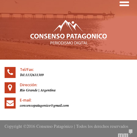
Tog
Tel/Fax:
Tel:1132631389
Dirección:
Rio Grande | Argentina
E-mail:
consensopatagonico@gmail.com
Copyright ©2016 Consenso Patagónico | Todos los derechos reservados