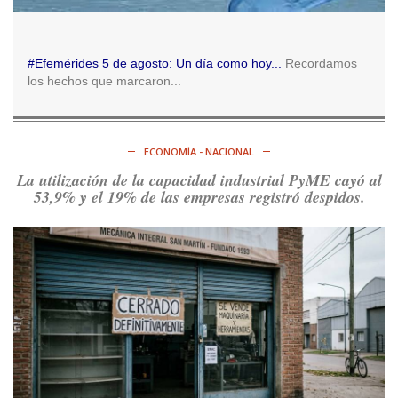
Ver en X
Consenso Patagónico
#Efemérides 5 de agosto: Un día como hoy...
Recordamos
5d
los hechos que marcaron...
@consensopatagon
RT
@caortega64
: Vinieron por los trabajadores, por sus
derechos y por su organización. Hoy lo vuelven a intentar.
https://t.co/dOrTo1dv3D
ECONOMÍA - NACIONAL
Ver en X
La utilización de la capacidad industrial PyME cayó al
53,9% y el 19% de las empresas registró despidos.
Consenso Patagónico
5d
@consensopatagon
RT
@caortega64
: A
#50A
ñosDelGolpe, la memoria es
presente y es futuro.
https://t.co/uhRcKnCCc5
Ver en X
Consenso Patagónico
5d
@consensopatagon
La crisis en el estrecho de Ormuz: así golpea la guerra con