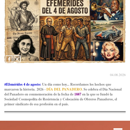
04.08.2026
#Efemérides 4 de agosto:
Un día como hoy... Recordamos los hechos que
marcaron la historia. 2026 -
DÍA DEL PANADERO.
Se celebra el Día Nacional
del Panadero en conmemoración de la fecha de
1887
en la que se fundó la
Sociedad Cosmopolita de Resistencia y Colocación de Obreros Panaderos, el
primer sindicato de esa profesión en el país.