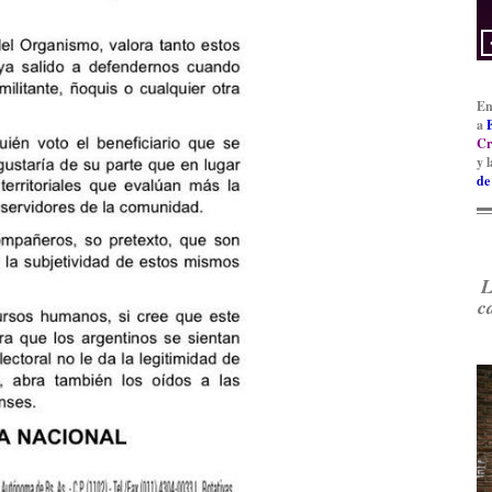
En
a
Cr
y 
de
L
c