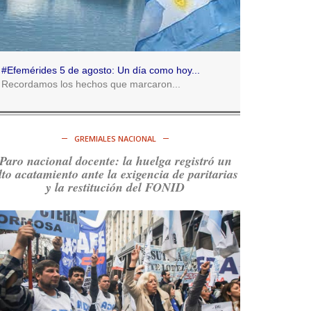
Consenso Patagónico
5d
@consensopatagon
RT
@caortega64
:
https://t.co/q6PsJKqeuz
#Efemérides 5 de agosto: Un día como hoy...
El 21 de agost
Ver en X
Recordamos los hechos que marcaron...
del concurso.
Consenso Patagónico
5d
@consensopatagon
GREMIALES NACIONAL
RT
@caortega64
: Vinieron por los trabajadores,
Paro nacional docente: la huelga registró un
por sus derechos y por su organización. Hoy lo
lto acatamiento ante la exigencia de paritarias
vuelven a intentar.
https://t.co/dOrTo1dv3D
y la restitución del FONID
Ver en X
Consenso Patagónico
5d
@consensopatagon
RT
@caortega64
: A
#50A
ñosDelGolpe, la memoria
es presente y es futuro.
https://t.co/uhRcKnCCc5
Ver en X