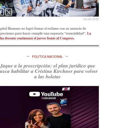
Consenso Patagónico
5d
@consensopatagon
04.08.2026
La crisis en el estrecho de Ormuz: así golpea la
pital Humano no logró frenar el reclamo con su anuncio de
guerra con Irán al petróleo
https://t.co/IInL9uYZvh
specciones para hacer cumplir una supuesta “esencialidad”.
La
https://t.co/ytaelKSfHm
cha docente continuará el jueves frente al Congreso.
Ver en X
POLÍTICA NACIONAL
Consenso Patagónico
6d
@consensopatagon
Jaque a la proscripción: el plan jurídico que
usca habilitar a Cristina Kirchner para volver
https://t.co/ihSIYIKptJ
a las boletas
Ver en X
Consenso Patagónico
8d
@consensopatagon
RT
@PJCampana2022
: Asumimos una nueva etapa
en el Partido Justicialista de Campana, con el
orgullo de que el compañero
@caortega64
vuelva
a…