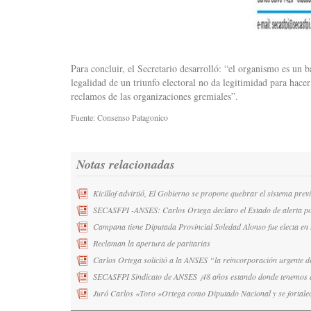
Para concluir, el Secretario desarrolló: “el organismo es un b
legalidad de un triunfo electoral no da legitimidad para hace
reclamos de las organizaciones gremiales”.
Fuente: Consenso Patagonico
Notas relacionadas
Kicillof advirtió, El Gobierno se propone quebrar el sistema prev
SECASFPI -ANSES: Carlos Ortega declaro el Estado de alerta po
Campana tiene Diputada Provincial Soledad Alonso fue electa en l
Reclaman la apertura de paritarias
Carlos Ortega solicitó a la ANSES “la reincorporación urgente d
SECASFPI Sindicato de ANSES ¡48 años estando donde tenemos q
Juró Carlos «Toro »Ortega como Diputado Nacional y se fortale