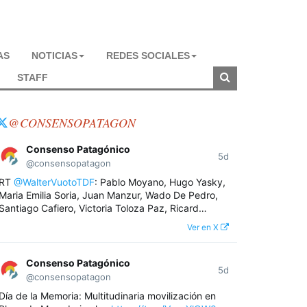
AS
NOTICIAS
REDES SOCIALES
STAFF
@CONSENSOPATAGON
Consenso Patagónico
5d
@consensopatagon
RT
@WalterVuotoTDF
: Pablo Moyano, Hugo Yasky,
Maria Emilia Soria, Juan Manzur, Wado De Pedro,
Santiago Cafiero, Victoria Toloza Paz, Ricard…
Ver en X
Consenso Patagónico
5d
@consensopatagon
Día de la Memoria: Multitudinaria movilización en