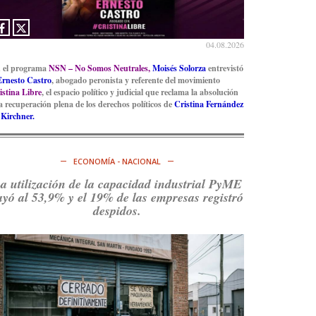
Ver en X
04.08.2026
 el programa
NSN – No Somos Neutrales,
Moisés Solorza
entrevistó
Ernesto Castro
, abogado peronista y referente del movimiento
istina Libre
, el espacio político y judicial que reclama la absolución
la recuperación plena de los derechos políticos de
Cristina Fernández
 Kirchner.
ECONOMÍA - NACIONAL
a utilización de la capacidad industrial PyME
ayó al 53,9% y el 19% de las empresas registró
despidos.