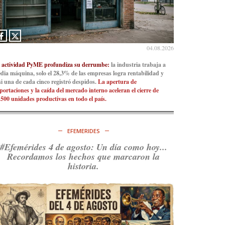
04.08.2026
 actividad PyME profundiza su derrumbe:
la industria trabaja a
dia máquina, solo el 28,3% de las empresas logra rentabilidad y
si una de cada cinco registró despidos.
La apertura de
portaciones y la caída del mercado interno aceleran el cierre de
.500 unidades productivas en todo el país.
EFEMERIDES
#Efemérides 4 de agosto: Un día como hoy...
Recordamos los hechos que marcaron la
historia.