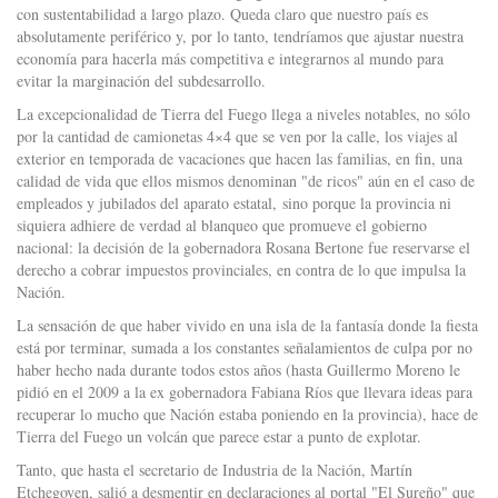
con sustentabilidad a largo plazo. Queda claro que nuestro país es
absolutamente periférico y, por lo tanto, tendríamos que ajustar nuestra
economía para hacerla más competitiva e integrarnos al mundo para
evitar la marginación del subdesarrollo.
La excepcionalidad de Tierra del Fuego llega a niveles notables, no sólo
por la cantidad de camionetas 4×4 que se ven por la calle, los viajes al
exterior en temporada de vacaciones que hacen las familias, en fin, una
calidad de vida que ellos mismos denominan "de ricos" aún en el caso de
empleados y jubilados del aparato estatal, sino porque la provincia ni
siquiera adhiere de verdad al blanqueo que promueve el gobierno
nacional: la decisión de la gobernadora Rosana Bertone fue reservarse el
derecho a cobrar impuestos provinciales, en contra de lo que impulsa la
Nación.
La sensación de que haber vivido en una isla de la fantasía donde la fiesta
está por terminar, sumada a los constantes señalamientos de culpa por no
haber hecho nada durante todos estos años (hasta Guillermo Moreno le
pidió en el 2009 a la ex gobernadora Fabiana Ríos que llevara ideas para
recuperar lo mucho que Nación estaba poniendo en la provincia), hace de
Tierra del Fuego un volcán que parece estar a punto de explotar.
Tanto, que hasta el secretario de Industria de la Nación, Martín
Etchegoyen, salió a desmentir en declaraciones al portal "El Sureño" que