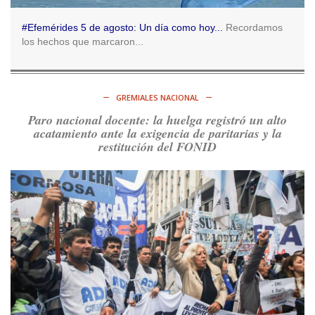
Ver en X
#Efemérides 5 de agosto: Un día como hoy...
Recordamos
los hechos que marcaron...
Consenso Patagónico
5d
@consensopatagon
RT
@caortega64
: Vinieron por los trabajadores, por sus
derechos y por su organización. Hoy lo vuelven a intentar.
GREMIALES NACIONAL
https://t.co/dOrTo1dv3D
Paro nacional docente: la huelga registró un alto
Ver en X
acatamiento ante la exigencia de paritarias y la
restitución del FONID
Consenso Patagónico
5d
@consensopatagon
RT
@caortega64
: A
#50A
ñosDelGolpe, la memoria es
presente y es futuro.
https://t.co/uhRcKnCCc5
Ver en X
Consenso Patagónico
5d
@consensopatagon
La crisis en el estrecho de Ormuz: así golpea la guerra con