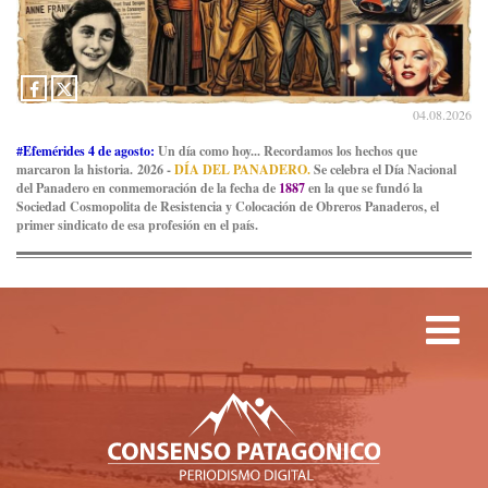
04.08.2026
#Efemérides 4 de agosto:
Un día como hoy... Recordamos los hechos que
marcaron la historia. 2026 -
DÍA DEL PANADERO.
Se celebra el Día Nacional
del Panadero en conmemoración de la fecha de
1887
en la que se fundó la
Sociedad Cosmopolita de Resistencia y Colocación de Obreros Panaderos, el
primer sindicato de esa profesión en el país.
Tog