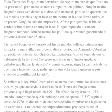
Toda Tierra del Fuego es un hervidero. Se respira un aire de que "esto no
da para más", pero nadie se anima a repetirlo en público. Ningún medio
fueguino lleva este debate a la discusión nacional, porque no quieren que
los medios porteños hagan foco en un asunto en las que llevan todas las
de perder. Ninguna cámara empresaria, Afarte por ejemplo, habla de
verdad sobre el tema en ningún lado. Ningún diputado o senador
fueguino tampoco. Mucho menos los políticos que vienen gobernando la
provincia desde hace 25 años.
Tierra del Fuego es el paraíso del fin de mundo, bellezas naturales que
impactan y maravillan, pero como dice el periodista Armando Cabral en
un portal de noticias Río Grande, La Licuadora, "con el verso de que 'si
hablamos de la ley en el Congreso nos la sacan' o 'mejor quedarse
callados que llamar la atención' y demás excusas, sigue la cantinela de los
que nunca hicieron nada, nadie aporta una sola idea y quieren seguir
viviendo a costillas del Estado".
Se refiere a la ley 19640, verdadero anatema que domina las discusiones
locales, ya que antecede la declaración de Tierra del Fuego como
provincia, que llegó recién en 1991. En efecto, la ley data de 1972,
cuando, comprobando que la población era de apenas 13.527 según el
censo de 1970, la dictadura de entonces decidió impulsar una legislación
de estímulo a la radicación de emprendimientos productivos con el
objetivo de poblar lo que por entonces era territorio nacional de Tierra