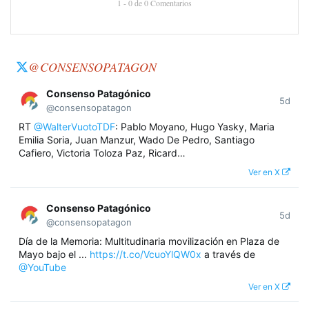
1 - 0 de 0 Comentarios
@CONSENSOPATAGON
Consenso Patagónico
5d
@consensopatagon
RT
@WalterVuotoTDF
: Pablo Moyano, Hugo Yasky, Maria
Emilia Soria, Juan Manzur, Wado De Pedro, Santiago
Cafiero, Victoria Toloza Paz, Ricard…
Ver en X
Consenso Patagónico
5d
@consensopatagon
Día de la Memoria: Multitudinaria movilización en Plaza de
Mayo bajo el ...
https://t.co/VcuoYlQW0x
a través de
@YouTube
Ver en X