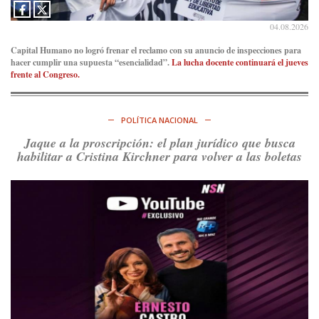
Irán al petróleo
https://t.co/IInL9uYZvh
https://t.co/ytaelKSfHm
04.08.2026
Ver en X
Capital Humano no logró frenar el reclamo con su anuncio de inspecciones para
hacer cumplir una supuesta “esencialidad”.
La lucha docente continuará el jueves
Consenso Patagónico
frente al Congreso.
6d
@consensopatagon
https://t.co/ihSIYIKptJ
POLÍTICA NACIONAL
Ver en X
Jaque a la proscripción: el plan jurídico que busca
habilitar a Cristina Kirchner para volver a las boletas
Consenso Patagónico
8d
@consensopatagon
RT
@PJCampana2022
: Asumimos una nueva etapa en el
Partido Justicialista de Campana, con el orgullo de que el
compañero
@caortega64
vuelva a…
Ver en X