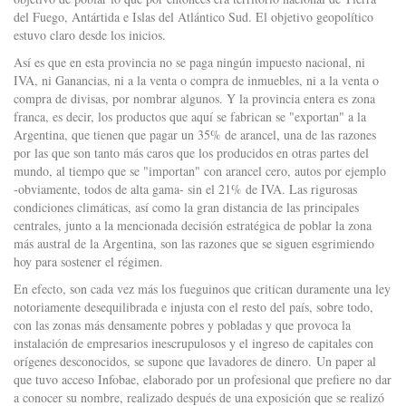
del Fuego, Antártida e Islas del Atlántico Sud. El objetivo geopolítico
estuvo claro desde los inicios.
Así es que en esta provincia no se paga ningún impuesto nacional, ni
IVA, ni Ganancias, ni a la venta o compra de inmuebles, ni a la venta o
compra de divisas, por nombrar algunos. Y la provincia entera es zona
franca, es decir, los productos que aquí se fabrican se "exportan" a la
Argentina, que tienen que pagar un 35% de arancel, una de las razones
por las que son tanto más caros que los producidos en otras partes del
mundo, al tiempo que se "importan" con arancel cero, autos por ejemplo
-obviamente, todos de alta gama- sin el 21% de IVA. Las rigurosas
condiciones climáticas, así como la gran distancia de las principales
centrales, junto a la mencionada decisión estratégica de poblar la zona
más austral de la Argentina, son las razones que se siguen esgrimiendo
hoy para sostener el régimen.
En efecto, son cada vez más los fueguinos que critican duramente una ley
notoriamente desequilibrada e injusta con el resto del país, sobre todo,
con las zonas más densamente pobres y pobladas y que provoca la
instalación de empresarios inescrupulosos y el ingreso de capitales con
orígenes desconocidos, se supone que lavadores de dinero. Un paper al
que tuvo acceso Infobae, elaborado por un profesional que prefiere no dar
a conocer su nombre, realizado después de una exposición que se realizó