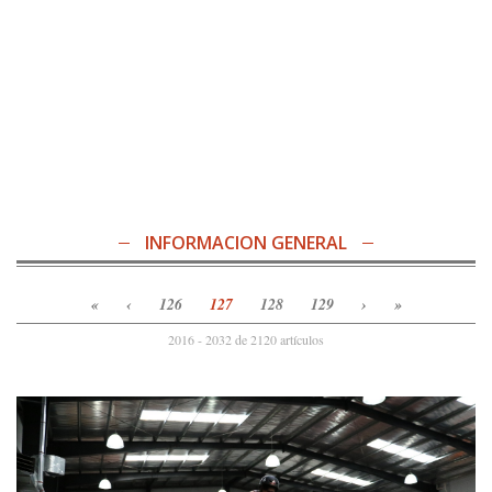
INFORMACION GENERAL
«
‹
126
127
128
129
›
»
2016 - 2032 de 2120 artículos