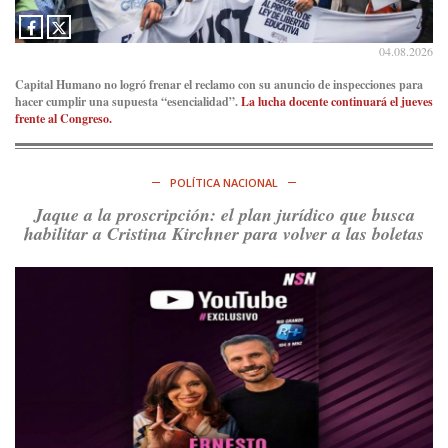
Irán al petróleo
https://t.co/IInL9uYZvh
https://t.co/ytaelKSfHm
04.08.2026
Ver en X
Capital Humano no logró frenar el reclamo con su anuncio de inspecciones para
hacer cumplir una supuesta “esencialidad”.
La lucha docente continuará el jueves
Consenso Patagónico
frente al Congreso.
6d
@consensopatagon
https://t.co/ihSIYIKptJ
POLÍTICA NACIONAL
Ver en X
Jaque a la proscripción: el plan jurídico que busca
habilitar a Cristina Kirchner para volver a las boletas
Consenso Patagónico
8d
@consensopatagon
RT
@PJCampana2022
: Asumimos una nueva etapa en el
Partido Justicialista de Campana, con el orgullo de que el
compañero
@caortega64
vuelva a…
Ver en X