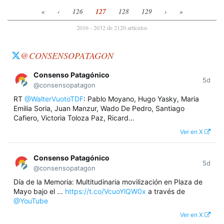
«
‹
126
127
128
129
›
»
2016 - 2032 de 2120 artículos
@CONSENSOPATAGON
Consenso Patagónico
5d
@consensopatagon
RT
@WalterVuotoTDF
: Pablo Moyano, Hugo Yasky, Maria
Emilia Soria, Juan Manzur, Wado De Pedro, Santiago
Cafiero, Victoria Toloza Paz, Ricard…
Ver en X
Consenso Patagónico
5d
@consensopatagon
Día de la Memoria: Multitudinaria movilización en Plaza de
Mayo bajo el ...
https://t.co/VcuoYlQW0x
a través de
@YouTube
Ver en X