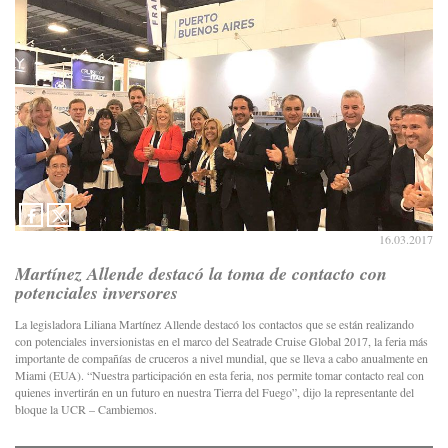
16.03.2017
Martínez Allende destacó la toma de contacto con
potenciales inversores
La legisladora Liliana Martínez Allende destacó los contactos que se están realizando
con potenciales inversionistas en el marco del Seatrade Cruise Global 2017, la feria más
importante de compañías de cruceros a nivel mundial, que se lleva a cabo anualmente en
Miami (EUA). “Nuestra participación en esta feria, nos permite tomar contacto real con
quienes invertirán en un futuro en nuestra Tierra del Fuego”, dijo la representante del
bloque la UCR – Cambiemos.