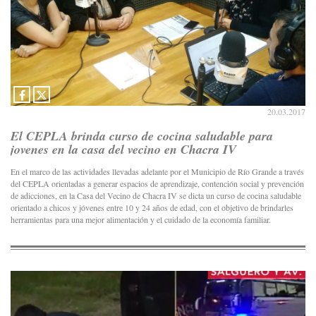
20.03.2017
El CEPLA brinda curso de cocina saludable para
jovenes en la casa del vecino en Chacra IV
En el marco de las actividades llevadas adelante por el Municipio de Río Grande a través
del CEPLA orientadas a generar espacios de aprendizaje, contención social y prevención
de adicciones, en la Casa del Vecino de Chacra IV se dicta un curso de cocina saludable
orientado a chicos y jóvenes entre 10 y 24 años de edad, con el objetivo de brindarles
herramientas para una mejor alimentación y el cuidado de la economía familiar.