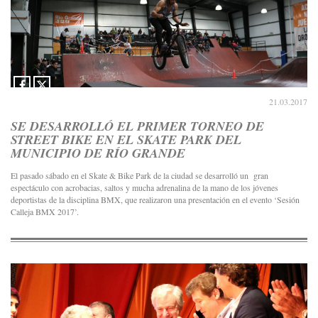
21.03.2017
SE DESARROLLÓ EL PRIMER TORNEO DE
STREET BIKE EN EL SKATE PARK DEL
MUNICIPIO DE RÍO GRANDE
El pasado sábado en el Skate & Bike Park de la ciudad se desarrolló un gran
espectáculo con acrobacias, saltos y mucha adrenalina de la mano de los jóvenes
deportistas de la disciplina BMX, que realizaron una presentación en el evento ‘Sesión
Calleja BMX 2017’.