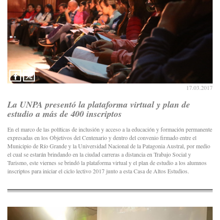
17.03.2017
La UNPA presentó la plataforma virtual y plan de
estudio a más de 400 inscriptos
En el marco de las políticas de inclusión y acceso a la educación y formación permanente
expresadas en los Objetivos del Centenario y dentro del convenio firmado entre el
Municipio de Río Grande y la Universidad Nacional de la Patagonia Austral, por medio
el cual se estarán brindando en la ciudad carreras a distancia en Trabajo Social y
Turismo, este viernes se brindó la plataforma virtual y el plan de estudio a los alumnos
inscriptos para iniciar el ciclo lectivo 2017 junto a esta Casa de Altos Estudios.