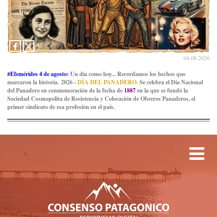
04.08.2026
#Efemérides 4 de agosto:
Un día como hoy... Recordamos los hechos que
marcaron la historia. 2026 -
DÍA DEL PANADERO.
Se celebra el Día Nacional
del Panadero en conmemoración de la fecha de
1887
en la que se fundó la
Sociedad Cosmopolita de Resistencia y Colocación de Obreros Panaderos, el
primer sindicato de esa profesión en el país.
Tog