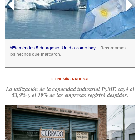
Ver en X
Consenso Patagónico
5d
@consensopatagon
RT
@caortega64
:
https://t.co/q6PsJKqeuz
Ver en X
#Efemérides 5 de agosto: Un día como hoy...
Recordamos
los hechos que marcaron...
Consenso Patagónico
5d
@consensopatagon
RT
@caortega64
: Vinieron por los trabajadores, por sus
derechos y por su organización. Hoy lo vuelven a intentar.
ECONOMÍA - NACIONAL
https://t.co/dOrTo1dv3D
La utilización de la capacidad industrial PyME cayó al
Ver en X
53,9% y el 19% de las empresas registró despidos.
Consenso Patagónico
5d
@consensopatagon
RT
@caortega64
: A
#50A
ñosDelGolpe, la memoria es
presente y es futuro.
https://t.co/uhRcKnCCc5
Ver en X