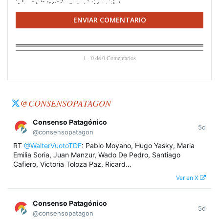
ENVIAR COMENTARIO
1 - 0 de 0 Comentarios
@CONSENSOPATAGON
Consenso Patagónico
5d
@consensopatagon
RT
@WalterVuotoTDF
: Pablo Moyano, Hugo Yasky, Maria
Emilia Soria, Juan Manzur, Wado De Pedro, Santiago
Cafiero, Victoria Toloza Paz, Ricard…
Ver en X
Consenso Patagónico
5d
@consensopatagon