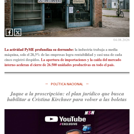
Consenso Patagónico
5d
@consensopatagon
La crisis en el estrecho de Ormuz: así golpea la guerra con
Irán al petróleo
https://t.co/IInL9uYZvh
04.08.2026
https://t.co/ytaelKSfHm
Ver en X
La actividad PyME profundiza su derrumbe:
la industria trabaja a media
máquina, solo el 28,3% de las empresas logra rentabilidad y casi una de cada
cinco registró despidos.
La apertura de importaciones y la caída del mercado
Consenso Patagónico
interno aceleran el cierre de 26.500 unidades productivas en todo el país.
6d
@consensopatagon
https://t.co/ihSIYIKptJ
POLÍTICA NACIONAL
Ver en X
Jaque a la proscripción: el plan jurídico que busca
habilitar a Cristina Kirchner para volver a las boletas
Consenso Patagónico
8d
@consensopatagon
RT
@PJCampana2022
: Asumimos una nueva etapa en el
Partido Justicialista de Campana, con el orgullo de que el
compañero
@caortega64
vuelva a…