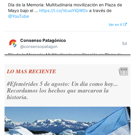
Día de la Memoria: Multitudinaria movilización en Plaza de
Mayo bajo el ...
https://t.co/VcuoYlQW0x
a través de
@YouTube
Ver en X
Consenso Patagónico
5d
@consensopatagon
Día de la Memoria: Multitudinaria movilización en Plaza de
Mayo bajo el lema "Nunca Más" A 50 años del golpe militar,
miles de argentinos se concentraron frente a la Casa
LO MAS RECIENTE
Rosada para reivindicar los derechos humanos y la
democracia.
https://t.co/CNoHKCQIR1
#Efemérides 5 de agosto: Un día como hoy...
Ver en X
Recordamos los hechos que marcaron la
historia.
Consenso Patagónico
5d
@consensopatagon
RT
@caortega64
: 📢 MARCHAMOS 📍Desde la ex ESMA
hasta San José 1111, hacia Plaza de Mayo.
https://t.co/o7PaEbKM36