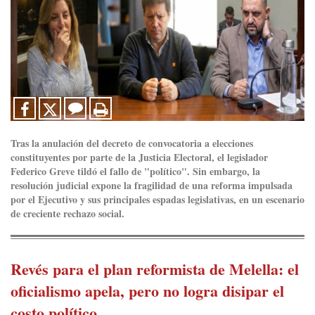
Tras la anulación del decreto de convocatoria a elecciones
constituyentes por parte de la Justicia Electoral,
el legislador
Federico Greve
tildó el fallo de
"político"
. Sin embargo, la
resolución judicial expone l
a fragilidad de una reforma
impulsada
por el Ejecutivo y sus principales espadas legislativas,
en un escenario
de creciente rechazo social.
Revés para el plan reformista de Melella: el
oficialismo apela, pero no logra disipar el
costo político