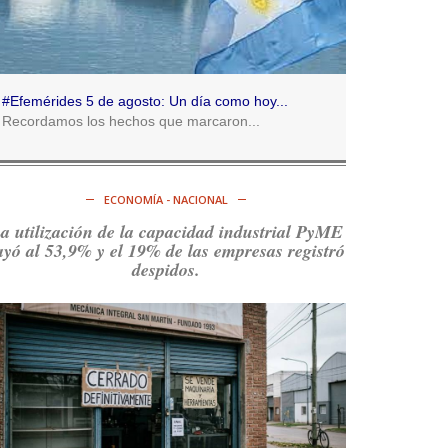
Consenso Patagónico
5d
@consensopatagon
RT
@caortega64
:
https://t.co/q6PsJKqeuz
#Efemérides 5 de agosto: Un día como hoy...
Ver en X
Recordamos los hechos que marcaron...
Consenso Patagónico
5d
@consensopatagon
ECONOMÍA - NACIONAL
RT
@caortega64
: Vinieron por los trabajadores,
a utilización de la capacidad industrial PyME
por sus derechos y por su organización. Hoy lo
ayó al 53,9% y el 19% de las empresas registró
vuelven a intentar.
https://t.co/dOrTo1dv3D
despidos.
Ver en X
Consenso Patagónico
5d
@consensopatagon
RT
@caortega64
: A
#50A
ñosDelGolpe, la memoria
es presente y es futuro.
https://t.co/uhRcKnCCc5
Ver en X