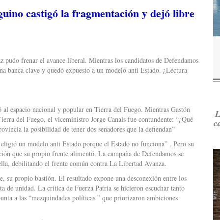
ino castigó la fragmentación y dejó libre
z pudo frenar el avance liberal. Mientras los candidatos de Defendamos
 una banca clave y quedó expuesto a un modelo anti Estado. ¿Lectura
tó al espacio nacional y popular en Tierra del Fuego. Mientras Gastón
L
ierra del Fuego, el viceministro Jorge Canals fue contundente: “¿Qué
c
 provincia la posibilidad de tener dos senadores que la defiendan”
 eligió un modelo anti Estado porque el Estado no funciona” . Pero su
ación que su propio frente alimentó. La campaña de Defendamos se
lla, debilitando el frente común contra La Libertad Avanza.
, su propio bastión. El resultado expone una desconexión entre los
lta de unidad. La crítica de Fuerza Patria se hicieron escuchar tanto
nta a las “mezquindades políticas ” que priorizaron ambiciones