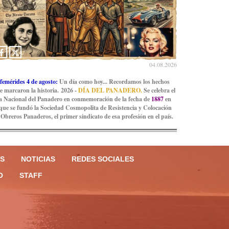
04.08.2026
femérides 4 de agosto:
Un día como hoy... Recordamos los hechos
e marcaron la historia. 2026 -
DÍA DEL PANADERO.
Se celebra el
a Nacional del Panadero en conmemoración de la fecha de
1887
en
 que se fundó la Sociedad Cosmopolita de Resistencia y Colocación
 Obreros Panaderos, el primer sindicato de esa profesión en el país.
S
NOTICIAS
REDES SOCIALES
O
STAFF