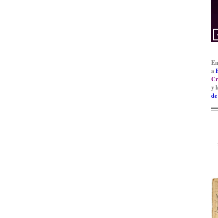
En
a
Cr
y 
de