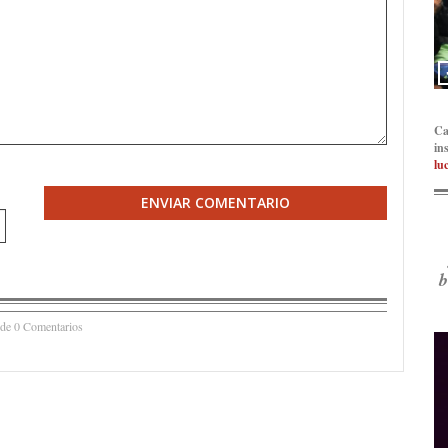
Ca
in
lu
ENVIAR COMENTARIO
b
 de 0 Comentarios