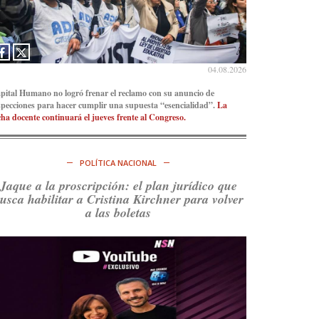
Ver en X
04.08.2026
pital Humano no logró frenar el reclamo con su anuncio de
specciones para hacer cumplir una supuesta “esencialidad”.
La
cha docente continuará el jueves frente al Congreso.
POLÍTICA NACIONAL
Jaque a la proscripción: el plan jurídico que
usca habilitar a Cristina Kirchner para volver
a las boletas