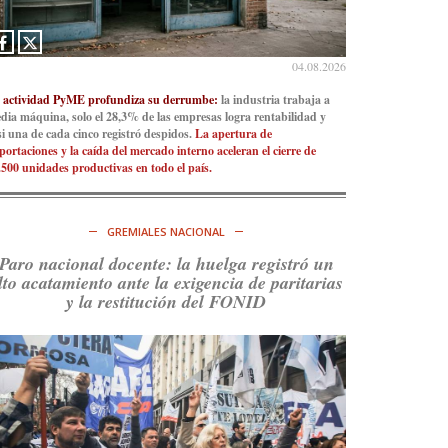
Consenso Patagónico
5d
@consensopatagon
04.08.2026
La crisis en el estrecho de Ormuz: así golpea la
 actividad PyME profundiza su derrumbe:
la industria trabaja a
guerra con Irán al petróleo
https://t.co/IInL9uYZvh
dia máquina, solo el 28,3% de las empresas logra rentabilidad y
https://t.co/ytaelKSfHm
si una de cada cinco registró despidos.
La apertura de
portaciones y la caída del mercado interno aceleran el cierre de
Ver en X
.500 unidades productivas en todo el país.
Consenso Patagónico
6d
@consensopatagon
GREMIALES NACIONAL
https://t.co/ihSIYIKptJ
Paro nacional docente: la huelga registró un
lto acatamiento ante la exigencia de paritarias
Ver en X
y la restitución del FONID
Consenso Patagónico
8d
@consensopatagon
RT
@PJCampana2022
: Asumimos una nueva etapa
en el Partido Justicialista de Campana, con el
orgullo de que el compañero
@caortega64
vuelva
a…