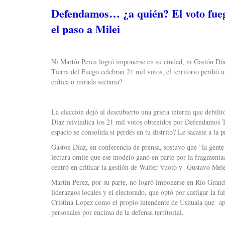
Defendamos… ¿a quién? El voto fuegu
el paso a Milei
Ni Martín Perez logró imponerse en su ciudad, ni Gastón Día
Tierra del Fuego celebran 21 mil votos, el territorio perdió
crítica o mirada sectaria?
La elección dejó al descubierto una grieta interna que debili
Díaz reivindica los 21 mil votos obtenidos por Defendamos T
espacio se consolida si perdés en tu distrito? Le sacaste a la
Gaston Díaz, en conferencia de prensa, sostuvo que “la gente
lectura omite que ese modelo ganó en parte por la fragment
centró en criticar la gestión de Walter Vuoto y Gustavo Mele
Martín Perez, por su parte, no logró imponerse en Río Grande
liderazgos locales y el electorado, que optó por castigar la fa
Cristina Lopez como el propio intendente de Ushuaia que apu
personales por encima de la defensa territorial.