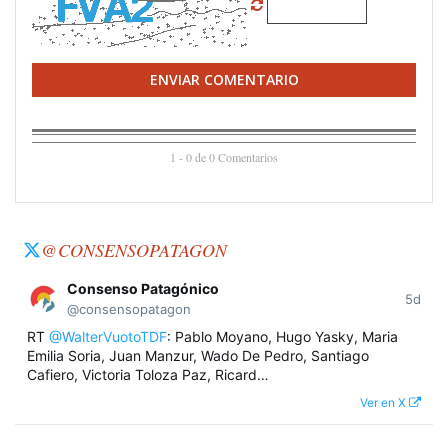
ENVIAR COMENTARIO
1 - 0 de 0 Comentarios
@CONSENSOPATAGON
Consenso Patagónico
5d
@consensopatagon
RT
@WalterVuotoTDF
: Pablo Moyano, Hugo Yasky, Maria
Emilia Soria, Juan Manzur, Wado De Pedro, Santiago
Cafiero, Victoria Toloza Paz, Ricard…
Ver en X