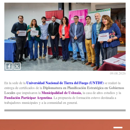
09.08.2026
En la sede de la
Universidad Nacional de Tierra del Fuego (UNTDF)
se realizó la
entrega de certificados de la
Diplomatura en Planificación Estratégica en Gobiernos
Locales
que impulsaron la
Municipalidad de Ushuaia,
la casa de altos estudios y la
Fundación Participar Argentina
. La propuesta de formación estuvo destinada a
trabajadores municipales y a la comunidad en general.
Tog