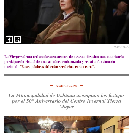
Partido Justicialista de Campana, con el orgullo de que el
compañero
@caortega64
vuelva a…
Ver en X
09.08.2026
La Vicepresidenta rechazó las acusaciones de desestabilización tras autorizar la
participación virtual de una senadora embarazada y cruzó al funcionario
nacional:
"Estas palabras deberían ser dichas cara a cara".
MUNICIPALES
La Municipalidad de Ushuaia acompaño los festejos
por el 50° Aniversario del Centro Invernal Tierra
Mayor