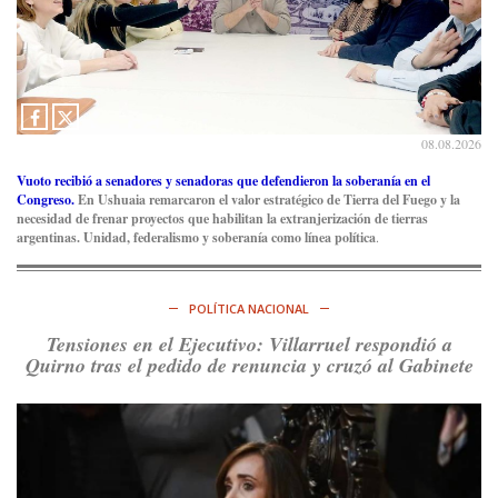
presente y es futuro.
https://t.co/uhRcKnCCc5
Ver en X
Consenso Patagónico
5d
@consensopatagon
08.08.2026
La crisis en el estrecho de Ormuz: así golpea la guerra con
Irán al petróleo
https://t.co/IInL9uYZvh
Vuoto recibió a senadores y senadoras que defendieron la soberanía en el
https://t.co/ytaelKSfHm
Congreso.
En Ushuaia remarcaron el valor estratégico de Tierra del Fuego y la
necesidad de frenar proyectos que habilitan la extranjerización de tierras
Ver en X
argentinas. Unidad, federalismo y soberanía como línea política
.
Consenso Patagónico
6d
@consensopatagon
POLÍTICA NACIONAL
https://t.co/ihSIYIKptJ
Tensiones en el Ejecutivo: Villarruel respondió a
Quirno tras el pedido de renuncia y cruzó al Gabinete
Ver en X
Consenso Patagónico
8d
@consensopatagon
RT
@PJCampana2022
: Asumimos una nueva etapa en el