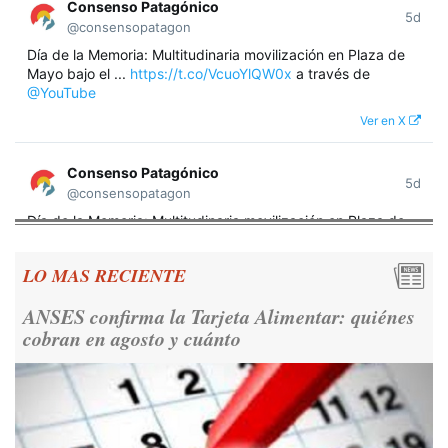
Consenso Patagónico
5d
@consensopatagon
Día de la Memoria: Multitudinaria movilización en Plaza de
Mayo bajo el ...
https://t.co/VcuoYlQW0x
a través de
@YouTube
Ver en X
Consenso Patagónico
5d
@consensopatagon
Día de la Memoria: Multitudinaria movilización en Plaza de
Mayo bajo el lema "Nunca Más" A 50 años del golpe militar,
miles de argentinos se concentraron frente a la Casa
LO MAS RECIENTE
Rosada para reivindicar los derechos humanos y la
democracia.
https://t.co/CNoHKCQIR1
ANSES confirma la Tarjeta Alimentar: quiénes
Ver en X
cobran en agosto y cuánto
Consenso Patagónico
5d
@consensopatagon
RT
@caortega64
: 📢 MARCHAMOS 📍Desde la ex ESMA
hasta San José 1111, hacia Plaza de Mayo.