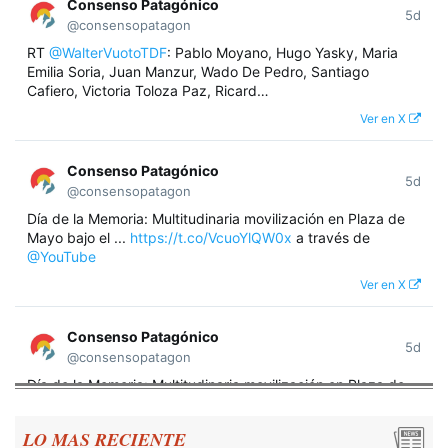
Consenso Patagónico
5d
@consensopatagon
RT
@WalterVuotoTDF
: Pablo Moyano, Hugo Yasky, Maria
Emilia Soria, Juan Manzur, Wado De Pedro, Santiago
Cafiero, Victoria Toloza Paz, Ricard…
Ver en X
Consenso Patagónico
5d
@consensopatagon
Día de la Memoria: Multitudinaria movilización en Plaza de
Mayo bajo el ...
https://t.co/VcuoYlQW0x
a través de
@YouTube
Ver en X
Consenso Patagónico
5d
@consensopatagon
Día de la Memoria: Multitudinaria movilización en Plaza de
Mayo bajo el lema "Nunca Más" A 50 años del golpe militar,
miles de argentinos se concentraron frente a la Casa
LO MAS RECIENTE
Rosada para reivindicar los derechos humanos y la