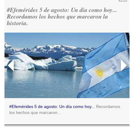
democracia.
https://t.co/CNoHKCQIR1
#Efemérides 5 de agosto: Un día como hoy...
Ver en X
Recordamos los hechos que marcaron la
historia.
Consenso Patagónico
5d
@consensopatagon
RT
@caortega64
: 📢 MARCHAMOS 📍Desde la ex ESMA
hasta San José 1111, hacia Plaza de Mayo.
https://t.co/o7PaEbKM36
Ver en X
Consenso Patagónico
5d
@consensopatagon
RT
@caortega64
:
https://t.co/q6PsJKqeuz
Ver en X
#Efemérides 5 de agosto: Un día como hoy...
Recordamos
los hechos que marcaron...
Consenso Patagónico
5d
@consensopatagon
RT
@caortega64
: Vinieron por los trabajadores, por sus