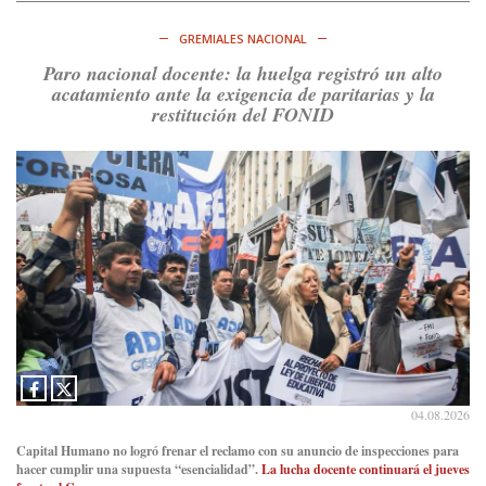
https://t.co/ihSIYIKptJ
GREMIALES NACIONAL
Ver en X
Paro nacional docente: la huelga registró un alto
acatamiento ante la exigencia de paritarias y la
Consenso Patagónico
restitución del FONID
8d
@consensopatagon
RT
@PJCampana2022
: Asumimos una nueva etapa en el
Partido Justicialista de Campana, con el orgullo de que el
compañero
@caortega64
vuelva a…
Ver en X
04.08.2026
Capital Humano no logró frenar el reclamo con su anuncio de inspecciones para
hacer cumplir una supuesta “esencialidad”.
La lucha docente continuará el jueves