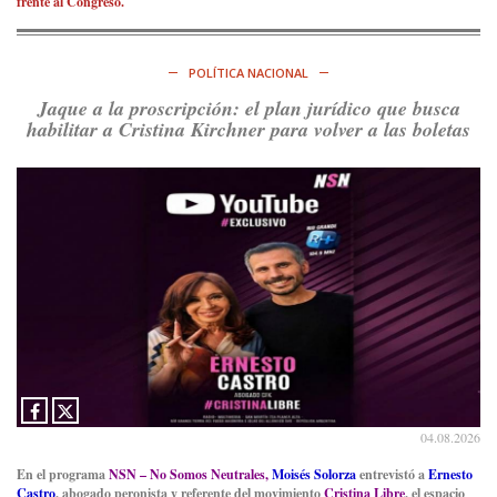
frente al Congreso.
POLÍTICA NACIONAL
Jaque a la proscripción: el plan jurídico que busca
habilitar a Cristina Kirchner para volver a las boletas
04.08.2026
En el programa
NSN – No Somos Neutrales,
Moisés Solorza
entrevistó a
Ernesto
Castro
, abogado peronista y referente del movimiento
Cristina Libre
, el espacio