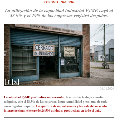
derechos y por su organización. Hoy lo vuelven a intentar.
ECONOMÍA - NACIONAL
https://t.co/dOrTo1dv3D
La utilización de la capacidad industrial PyME cayó al
Ver en X
53,9% y el 19% de las empresas registró despidos.
Consenso Patagónico
5d
@consensopatagon
RT
@caortega64
: A
#50A
ñosDelGolpe, la memoria es
presente y es futuro.
https://t.co/uhRcKnCCc5
Ver en X
Consenso Patagónico
5d
@consensopatagon
La crisis en el estrecho de Ormuz: así golpea la guerra con
Irán al petróleo
https://t.co/IInL9uYZvh
04.08.2026
https://t.co/ytaelKSfHm
Ver en X
La actividad PyME profundiza su derrumbe:
la industria trabaja a media
máquina, solo el 28,3% de las empresas logra rentabilidad y casi una de cada
cinco registró despidos.
La apertura de importaciones y la caída del mercado
Consenso Patagónico
interno aceleran el cierre de 26.500 unidades productivas en todo el país.
6d
@consensopatagon