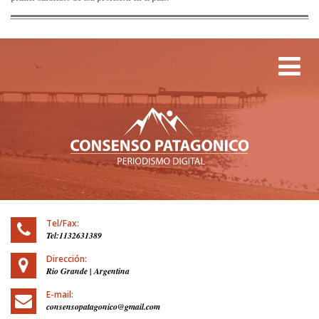
Tog
Tel/Fax:
Tel:1132631389
Dirección:
Rio Grande | Argentina
E-mail:
consensopatagonico@gmail.com