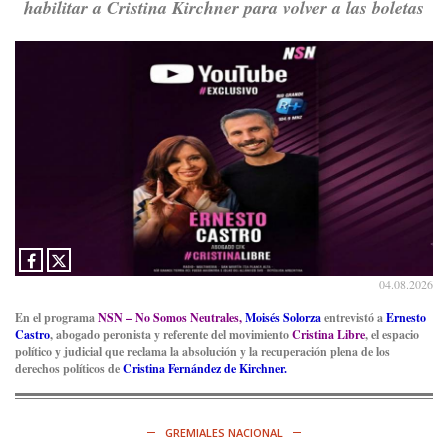
habilitar a Cristina Kirchner para volver a las boletas
Consenso Patagónico
8d
@consensopatagon
RT
@PJCampana2022
: Asumimos una nueva etapa en el
Partido Justicialista de Campana, con el orgullo de que el
compañero
@caortega64
vuelva a…
Ver en X
04.08.2026
En el programa
NSN – No Somos Neutrales,
Moisés Solorza
entrevistó a
Ernesto
Castro
, abogado peronista y referente del movimiento
Cristina Libre
, el espacio
político y judicial que reclama la absolución y la recuperación plena de los
derechos políticos de
Cristina Fernández de Kirchner.
GREMIALES NACIONAL