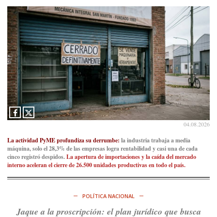
Consenso Patagónico
5d
@consensopatagon
RT
@caortega64
: A
#50A
ñosDelGolpe, la memoria es
presente y es futuro.
https://t.co/uhRcKnCCc5
Ver en X
Consenso Patagónico
5d
@consensopatagon
La crisis en el estrecho de Ormuz: así golpea la guerra con
Irán al petróleo
https://t.co/IInL9uYZvh
04.08.2026
https://t.co/ytaelKSfHm
Ver en X
La actividad PyME profundiza su derrumbe:
la industria trabaja a media
máquina, solo el 28,3% de las empresas logra rentabilidad y casi una de cada
cinco registró despidos.
La apertura de importaciones y la caída del mercado
Consenso Patagónico
interno aceleran el cierre de 26.500 unidades productivas en todo el país.
6d
@consensopatagon
https://t.co/ihSIYIKptJ
POLÍTICA NACIONAL
Ver en X
Jaque a la proscripción: el plan jurídico que busca