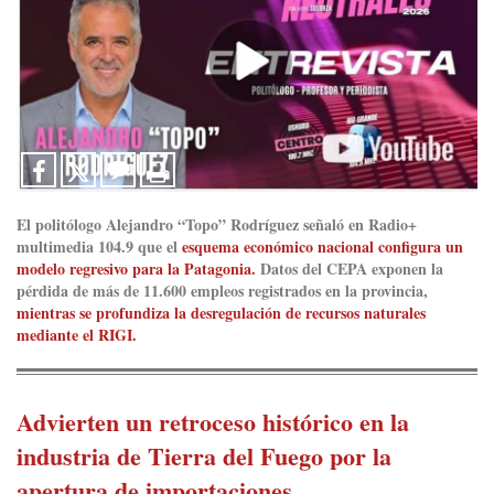
El politólogo
Alejandro “Topo” Rodríguez
señaló en
Radio+
multimedia 104.9
que el
esquema económico nacional configura un
modelo regresivo para la Patagonia.
Datos del
CEPA
exponen la
pérdida de más de 11.600 empleos registrados en la provincia,
mientras se profundiza la desregulación de recursos naturales
mediante el RIGI.
Advierten un retroceso histórico en la
industria de Tierra del Fuego por la
apertura de importaciones