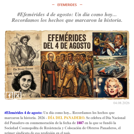
EFEMERIDES
#Efemérides 4 de agosto: Un día como hoy...
Recordamos los hechos que marcaron la historia.
04.08.2026
#Efemérides 4 de agosto:
Un día como hoy... Recordamos los hechos que
marcaron la historia. 2026 -
DÍA DEL PANADERO.
Se celebra el Día Nacional
del Panadero en conmemoración de la fecha de
1887
en la que se fundó la
Sociedad Cosmopolita de Resistencia y Colocación de Obreros Panaderos, el
primer sindicato de esa profesión en el país.