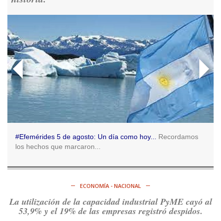
Consenso Patagónico
5d
@consensopatagon
RT
@caortega64
: 📢 MARCHAMOS 📍Desde la ex ESMA
hasta San José 1111, hacia Plaza de Mayo.
https://t.co/o7PaEbKM36
Ver en X
Consenso Patagónico
5d
@consensopatagon
RT
@caortega64
:
https://t.co/q6PsJKqeuz
Ver en X
#Efemérides 5 de agosto: Un día como hoy...
Recordamos
los hechos que marcaron...
Consenso Patagónico
5d
@consensopatagon
RT
@caortega64
: Vinieron por los trabajadores, por sus
derechos y por su organización. Hoy lo vuelven a intentar.
ECONOMÍA - NACIONAL
https://t.co/dOrTo1dv3D
La utilización de la capacidad industrial PyME cayó al
Ver en X
53,9% y el 19% de las empresas registró despidos.