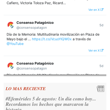
Cafiero, Victoria Toloza Paz, Ricard…
Ver en X
Consenso Patagónico
5d
@consensopatagon
Día de la Memoria: Multitudinaria movilización en Plaza de
Mayo bajo el ...
https://t.co/VcuoYlQW0x
a través de
@YouTube
Ver en X
Consenso Patagónico
5d
@consensopatagon
Día de la Memoria: Multitudinaria movilización en Plaza de
Mayo bajo el lema "Nunca Más" A 50 años del golpe militar,
miles de argentinos se concentraron frente a la Casa
LO MAS RECIENTE
Rosada para reivindicar los derechos humanos y la
democracia.
https://t.co/CNoHKCQIR1
#Efemérides 5 de agosto: Un día como hoy...
Ver en X
Recordamos los hechos que marcaron la
historia.