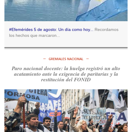
Consenso Patagónico
5d
@consensopatagon
RT
@caortega64
:
https://t.co/q6PsJKqeuz
Ver en X
#Efemérides 5 de agosto: Un día como hoy...
Recordamos
los hechos que marcaron...
Consenso Patagónico
5d
@consensopatagon
RT
@caortega64
: Vinieron por los trabajadores, por sus
derechos y por su organización. Hoy lo vuelven a intentar.
GREMIALES NACIONAL
https://t.co/dOrTo1dv3D
Paro nacional docente: la huelga registró un alto
Ver en X
acatamiento ante la exigencia de paritarias y la
restitución del FONID
Consenso Patagónico
5d
@consensopatagon
RT
@caortega64
: A
#50A
ñosDelGolpe, la memoria es
presente y es futuro.
https://t.co/uhRcKnCCc5
Ver en X
Consenso Patagónico