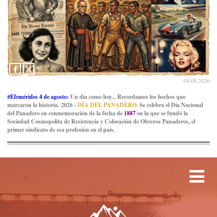
04.08.2026
#Efemérides 4 de agosto:
Un día como hoy... Recordamos los hechos que
marcaron la historia. 2026 -
DÍA DEL PANADERO.
Se celebra el Día Nacional
del Panadero en conmemoración de la fecha de
1887
en la que se fundó la
Sociedad Cosmopolita de Resistencia y Colocación de Obreros Panaderos, el
primer sindicato de esa profesión en el país.
Tog