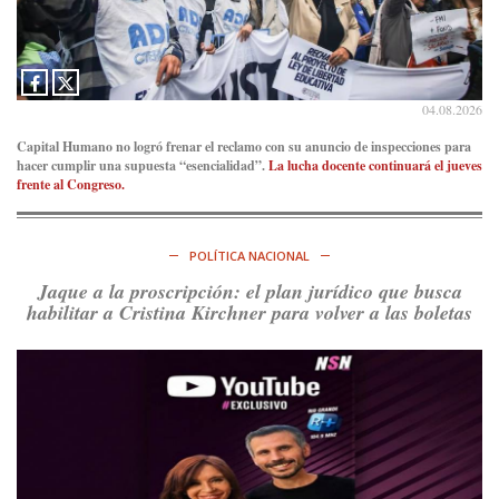
5d
@consensopatagon
La crisis en el estrecho de Ormuz: así golpea la guerra con
Irán al petróleo
https://t.co/IInL9uYZvh
https://t.co/ytaelKSfHm
04.08.2026
Ver en X
Capital Humano no logró frenar el reclamo con su anuncio de inspecciones para
hacer cumplir una supuesta “esencialidad”.
La lucha docente continuará el jueves
Consenso Patagónico
frente al Congreso.
6d
@consensopatagon
https://t.co/ihSIYIKptJ
POLÍTICA NACIONAL
Ver en X
Jaque a la proscripción: el plan jurídico que busca
habilitar a Cristina Kirchner para volver a las boletas
Consenso Patagónico
8d
@consensopatagon
RT
@PJCampana2022
: Asumimos una nueva etapa en el
Partido Justicialista de Campana, con el orgullo de que el
compañero
@caortega64
vuelva a…
Ver en X