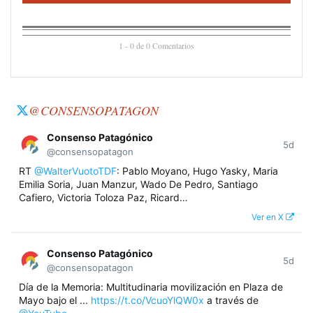
1 - 0 de 0 Comentarios
@CONSENSOPATAGON
Consenso Patagónico
5d
@consensopatagon
RT
@WalterVuotoTDF
: Pablo Moyano, Hugo Yasky, Maria
Emilia Soria, Juan Manzur, Wado De Pedro, Santiago
Cafiero, Victoria Toloza Paz, Ricard…
Ver en X
Consenso Patagónico
5d
@consensopatagon
Día de la Memoria: Multitudinaria movilización en Plaza de
Mayo bajo el ...
https://t.co/VcuoYlQW0x
a través de