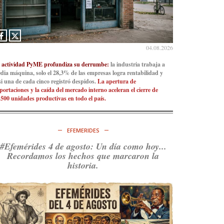
04.08.2026
 actividad PyME profundiza su derrumbe:
la industria trabaja a
dia máquina, solo el 28,3% de las empresas logra rentabilidad y
si una de cada cinco registró despidos.
La apertura de
portaciones y la caída del mercado interno aceleran el cierre de
.500 unidades productivas en todo el país.
EFEMERIDES
#Efemérides 4 de agosto: Un día como hoy...
Recordamos los hechos que marcaron la
historia.