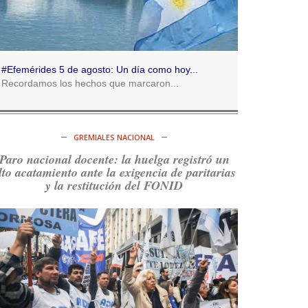
Consenso Patagónico
5d
@consensopatagon
RT
@caortega64
:
https://t.co/q6PsJKqeuz
#Efemérides 5 de agosto: Un día como hoy...
Ver en X
Recordamos los hechos que marcaron...
Consenso Patagónico
5d
@consensopatagon
GREMIALES NACIONAL
RT
@caortega64
: Vinieron por los trabajadores,
Paro nacional docente: la huelga registró un
por sus derechos y por su organización. Hoy lo
lto acatamiento ante la exigencia de paritarias
vuelven a intentar.
https://t.co/dOrTo1dv3D
y la restitución del FONID
Ver en X
Consenso Patagónico
5d
@consensopatagon
RT
@caortega64
: A
#50A
ñosDelGolpe, la memoria
es presente y es futuro.
https://t.co/uhRcKnCCc5
Ver en X