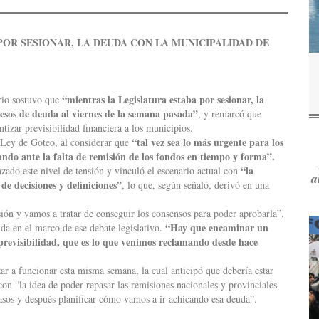
POR SESIONAR, LA DEUDA CON LA MUNICIPALIDAD DE
“mientras la Legislatura estaba por sesionar, la
ario sostuvo que
pesos de deuda al viernes de la semana pasada”
, y remarcó que
tizar previsibilidad financiera a los municipios.
“tal vez sea lo más urgente para los
a Ley de Goteo, al considerar que
ando ante la falta de remisión de los fondos en tiempo y forma”.
“la
nzado este nivel de tensión y vinculó el escenario actual con
a
de decisiones y definiciones”
, lo que, según señaló, derivó en una
ión y vamos a tratar de conseguir los consensos para poder aprobarla”.
“Hay que encaminar un
ida en el marco de ese debate legislativo.
 previsibilidad, que es lo que venimos reclamando desde hace
ar a funcionar esta misma semana, la cual anticipó que debería estar
con “la idea de poder repasar las remisiones nacionales y provinciales
asos y después planificar cómo vamos a ir achicando esa deuda”.