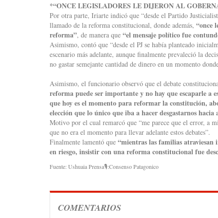
*“ONCE LEGISLADORES LE DIJERON AL GOBER
Por otra parte, Iriarte indicó que “desde el Partido Justicial
“once l
llamado de la reforma constitucional, donde además,
reforma”
“el mensaje político fue contund
, de manera que
Asimismo, contó que “desde el PJ se había planteado inicialme
escenario más adelante, aunque finalmente prevaleció la deci
no gastar semejante cantidad de dinero en un momento donde
Asimismo, el funcionario observó que el debate constitucion
reforma puede ser importante y no hay que escaparle a esa
que hoy es el momento para reformar la constitución, aboc
elección que lo único que iba a hacer desgastarnos hacia 
Motivo por el cual remarcó que “me parece que el error, a m
que no era el momento para llevar adelante estos debates”.
“mientras las familias atraviesan 
Finalmente lamentó que
en riesgo, insistir con una reforma constitucional fue des
Fuente: Ushuaia Prensa🎙️:Consenso Patagonico
COMENTARIOS