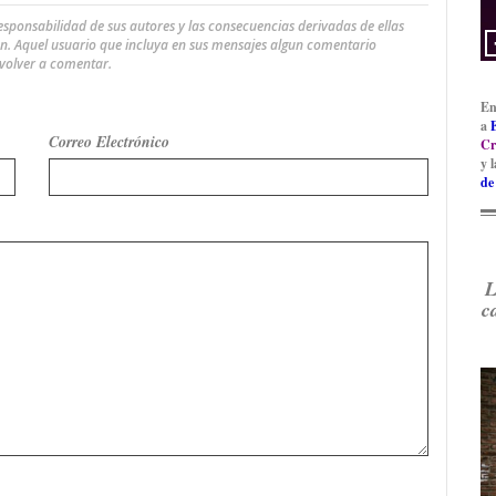
ponsabilidad de sus autores y las consecuencias derivadas de ellas
an. Aquel usuario que incluya en sus mensajes algun comentario
 volver a comentar.
En
a
Correo Electrónico
Cr
y 
de
L
c