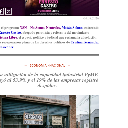
Ver en X
04.08.2026
 el programa
NSN – No Somos Neutrales,
Moisés Solorza
entrevistó
Ernesto Castro
, abogado peronista y referente del movimiento
istina Libre
, el espacio político y judicial que reclama la absolución
la recuperación plena de los derechos políticos de
Cristina Fernández
 Kirchner.
ECONOMÍA - NACIONAL
a utilización de la capacidad industrial PyME
ayó al 53,9% y el 19% de las empresas registró
despidos.