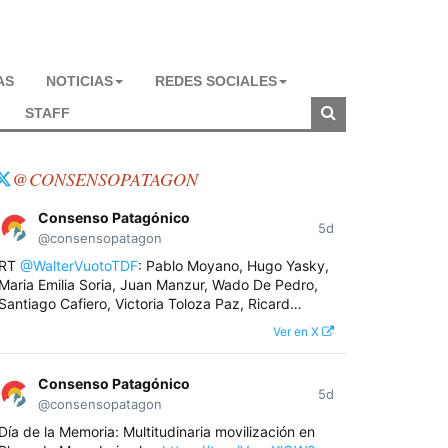
AS
NOTICIAS
REDES SOCIALES
STAFF
@CONSENSOPATAGON
Consenso Patagónico
5d
@consensopatagon
RT
@WalterVuotoTDF
: Pablo Moyano, Hugo Yasky,
Maria Emilia Soria, Juan Manzur, Wado De Pedro,
Santiago Cafiero, Victoria Toloza Paz, Ricard…
Ver en X
Consenso Patagónico
5d
@consensopatagon
Día de la Memoria: Multitudinaria movilización en