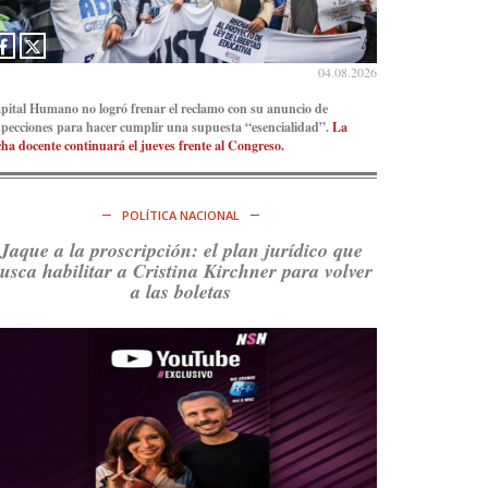
Consenso Patagónico
5d
@consensopatagon
04.08.2026
La crisis en el estrecho de Ormuz: así golpea la
pital Humano no logró frenar el reclamo con su anuncio de
guerra con Irán al petróleo
https://t.co/IInL9uYZvh
specciones para hacer cumplir una supuesta “esencialidad”.
La
https://t.co/ytaelKSfHm
cha docente continuará el jueves frente al Congreso.
Ver en X
POLÍTICA NACIONAL
Consenso Patagónico
6d
@consensopatagon
Jaque a la proscripción: el plan jurídico que
usca habilitar a Cristina Kirchner para volver
https://t.co/ihSIYIKptJ
a las boletas
Ver en X
Consenso Patagónico
8d
@consensopatagon
RT
@PJCampana2022
: Asumimos una nueva etapa
en el Partido Justicialista de Campana, con el
orgullo de que el compañero
@caortega64
vuelva
a…