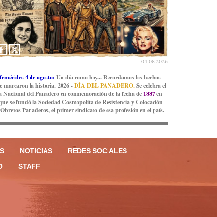
04.08.2026
femérides 4 de agosto:
Un día como hoy... Recordamos los hechos
e marcaron la historia. 2026 -
DÍA DEL PANADERO.
Se celebra el
a Nacional del Panadero en conmemoración de la fecha de
1887
en
 que se fundó la Sociedad Cosmopolita de Resistencia y Colocación
 Obreros Panaderos, el primer sindicato de esa profesión en el país.
S
NOTICIAS
REDES SOCIALES
O
STAFF