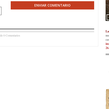
ENVIAR COMENTARIO
La
me
 de 0 Comentarios
ca
im
26