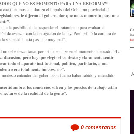
NADOR QUE NO ES MOMENTO PARA UNA REFORMA”*
ista cuestionamos con dureza el impulso del Gobierno provincial al
egisladores, le dijeron al gobernador que no es momento para una
ente”.
nte la posibilidad de suspender el tratamiento para evaluar el
Ca
sión de avanzar con la derogación de la ley. Pero primó la cordura de
in
 la sociedad la está pasando muy mal”.
lu
“La
al no debe descartarse, pero sí debe darse en el momento adecuado.
 discusión, pero hay que elegir el contexto y claramente sentir
ar todo el aparato institucional, político, partidario, a una
adentro era totalmente innecesario”.
b
i modesto entender del gobernador, fue no haber sabido y entendido
incertidumbre, los comercios sufren y los puestos de trabajo están
conectarse de la realidad de la gente”.
0
comentarios