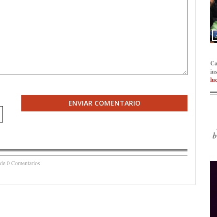
Ca
in
lu
ENVIAR COMENTARIO
b
 de 0 Comentarios