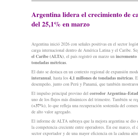
Argentina lidera el crecimiento de c
del 25,1% en marzo
Argentina inició 2026 con señales positivas en el sector logí
carga internacional dentro de América Latina y el Caribe. S
el Caribe (ALTA)
incremento 
, el país registró en marzo un
toneladas métricas
.
El dato se destaca en un contexto regional de expansión mod
interanual
4,1 millones de toneladas métricas
, hasta los
. E
desempeño, junto con Perú y Panamá, que también mostraron 
corredor Argentina–Esta
El impulso principal provino del
uno de los flujos más dinámicos del trimestre. También se reg
(+37%)
, lo que refleja una recuperación sostenida del come
de alto valor agregado.
El informe de ALTA subraya que la mejora argentina se dio en
la competencia creciente entre operadores. En ese marco, el 
sector exportador y de una mayor eficiencia en la cadena aére