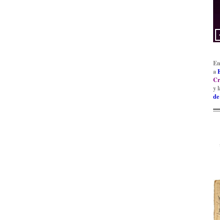
En
a
Cr
y 
de