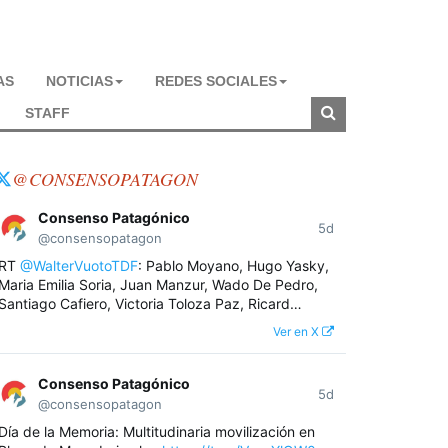
AS
NOTICIAS
REDES SOCIALES
STAFF
@CONSENSOPATAGON
Consenso Patagónico
5d
@consensopatagon
RT
@WalterVuotoTDF
: Pablo Moyano, Hugo Yasky,
Maria Emilia Soria, Juan Manzur, Wado De Pedro,
Santiago Cafiero, Victoria Toloza Paz, Ricard…
Ver en X
Consenso Patagónico
5d
@consensopatagon
Día de la Memoria: Multitudinaria movilización en