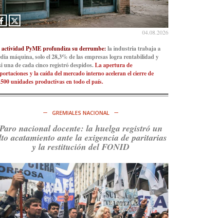
Consenso Patagónico
5d
@consensopatagon
04.08.2026
La crisis en el estrecho de Ormuz: así golpea la
 actividad PyME profundiza su derrumbe:
la industria trabaja a
guerra con Irán al petróleo
https://t.co/IInL9uYZvh
dia máquina, solo el 28,3% de las empresas logra rentabilidad y
https://t.co/ytaelKSfHm
si una de cada cinco registró despidos.
La apertura de
portaciones y la caída del mercado interno aceleran el cierre de
Ver en X
.500 unidades productivas en todo el país.
Consenso Patagónico
6d
@consensopatagon
GREMIALES NACIONAL
https://t.co/ihSIYIKptJ
Paro nacional docente: la huelga registró un
lto acatamiento ante la exigencia de paritarias
Ver en X
y la restitución del FONID
Consenso Patagónico
8d
@consensopatagon
RT
@PJCampana2022
: Asumimos una nueva etapa
en el Partido Justicialista de Campana, con el
orgullo de que el compañero
@caortega64
vuelva
a…