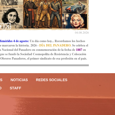
04.08.2026
femérides 4 de agosto:
Un día como hoy... Recordamos los hechos
e marcaron la historia. 2026 -
DÍA DEL PANADERO.
Se celebra el
a Nacional del Panadero en conmemoración de la fecha de
1887
en
 que se fundó la Sociedad Cosmopolita de Resistencia y Colocación
 Obreros Panaderos, el primer sindicato de esa profesión en el país.
S
NOTICIAS
REDES SOCIALES
O
STAFF