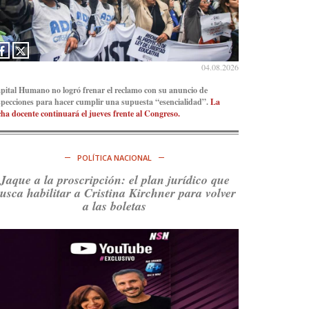
Ver en X
04.08.2026
pital Humano no logró frenar el reclamo con su anuncio de
specciones para hacer cumplir una supuesta “esencialidad”.
La
cha docente continuará el jueves frente al Congreso.
POLÍTICA NACIONAL
Jaque a la proscripción: el plan jurídico que
usca habilitar a Cristina Kirchner para volver
a las boletas