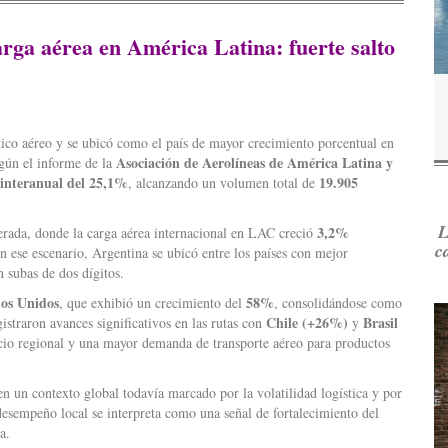
arga aérea en América Latina: fuerte salto
stico aéreo y se ubicó como el país de mayor crecimiento porcentual en
Asociación de Aerolíneas de América Latina y
egún el informe de la
interanual del 25,1%
19.905
, alcanzando un volumen total de
L
3,2%
erada, donde la carga aérea internacional en LAC creció
c
n ese escenario, Argentina se ubicó entre los países con mejor
subas de dos dígitos.
dos Unidos
58%
, que exhibió un crecimiento del
, consolidándose como
Chile (+26%)
Brasil
istraron avances significativos en las rutas con
y
rcio regional y una mayor demanda de transporte aéreo para productos
 un contexto global todavía marcado por la volatilidad logística y por
desempeño local se interpreta como una señal de fortalecimiento del
a.