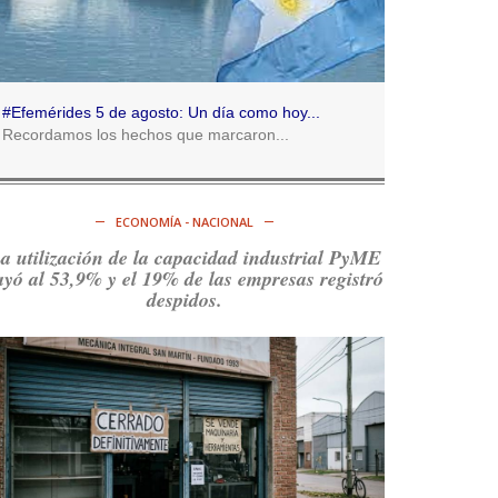
Consenso Patagónico
5d
@consensopatagon
RT
@caortega64
:
https://t.co/q6PsJKqeuz
#Efemérides 5 de agosto: Un día como hoy...
Ver en X
Recordamos los hechos que marcaron...
Consenso Patagónico
5d
@consensopatagon
ECONOMÍA - NACIONAL
RT
@caortega64
: Vinieron por los trabajadores,
a utilización de la capacidad industrial PyME
por sus derechos y por su organización. Hoy lo
ayó al 53,9% y el 19% de las empresas registró
vuelven a intentar.
https://t.co/dOrTo1dv3D
despidos.
Ver en X
Consenso Patagónico
5d
@consensopatagon
RT
@caortega64
: A
#50A
ñosDelGolpe, la memoria
es presente y es futuro.
https://t.co/uhRcKnCCc5
Ver en X