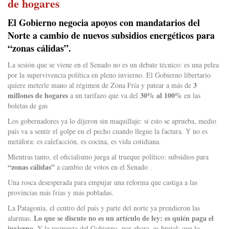
de hogares
El Gobierno negocia apoyos con mandatarios del
Norte a cambio de nuevos subsidios energéticos para
“zonas cálidas”.
La sesión que se viene en el Senado no es un debate técnico: es una pelea
por la supervivencia política en pleno invierno. El Gobierno libertario
3
quiere meterle mano al régimen de Zona Fría y patear a más de
millones de hogares
30% al 100%
a un tarifazo que va del
en las
boletas de gas
Los gobernadores ya lo dijeron sin maquillaje: si esto se aprueba, medio
país va a sentir el golpe en el pecho cuando llegue la factura. Y no es
metáfora: es calefacción, es cocina, es vida cotidiana.
Mientras tanto, el oficialismo juega al trueque político: subsidios para
“zonas cálidas”
a cambio de votos en el Senado .
Una rosca desesperada para empujar una reforma que castiga a las
provincias más frías y más pobladas.
La Patagonia, el centro del país y parte del norte ya prendieron las
Lo que se discute no es un artículo de ley: es quién paga el
alarmas.
invierno.
Y la respuesta del Gobierno, por ahora, es brutal: que lo