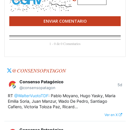
ENVIAR COMENTARIO
1 - 0 de 0 Comentarios
@CONSENSOPATAGON
Consenso Patagónico
5d
@consensopatagon
RT
@WalterVuotoTDF
: Pablo Moyano, Hugo Yasky, Maria
Emilia Soria, Juan Manzur, Wado De Pedro, Santiago
Cafiero, Victoria Toloza Paz, Ricard…
Ver en X
Consenso Patagónico