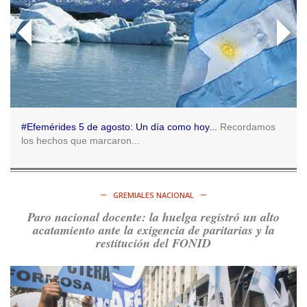
https://t.co/o7PaEbKM36
Ver en X
Consenso Patagónico
5d
@consensopatagon
RT
@caortega64
:
https://t.co/q6PsJKqeuz
Ver en X
#Efemérides 5 de agosto: Un día como hoy...
Recordamos
los hechos que marcaron...
Consenso Patagónico
5d
@consensopatagon
RT
@caortega64
: Vinieron por los trabajadores, por sus
derechos y por su organización. Hoy lo vuelven a intentar.
GREMIALES NACIONAL
https://t.co/dOrTo1dv3D
Paro nacional docente: la huelga registró un alto
Ver en X
acatamiento ante la exigencia de paritarias y la
restitución del FONID
Consenso Patagónico
5d
@consensopatagon
RT
@caortega64
: A
#50A
ñosDelGolpe, la memoria es