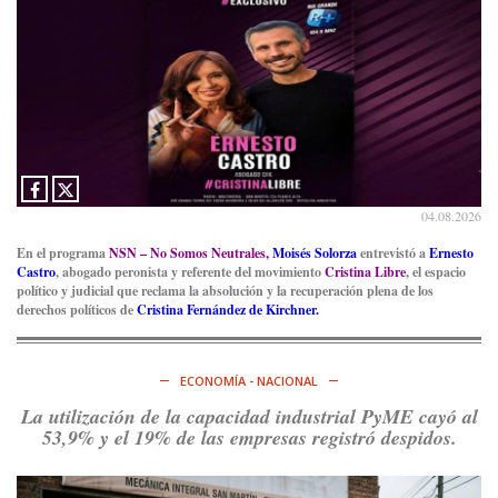
compañero
@caortega64
vuelva a…
Ver en X
04.08.2026
En el programa
NSN – No Somos Neutrales,
Moisés Solorza
entrevistó a
Ernesto
Castro
, abogado peronista y referente del movimiento
Cristina Libre
, el espacio
político y judicial que reclama la absolución y la recuperación plena de los
derechos políticos de
Cristina Fernández de Kirchner.
ECONOMÍA - NACIONAL
La utilización de la capacidad industrial PyME cayó al
53,9% y el 19% de las empresas registró despidos.