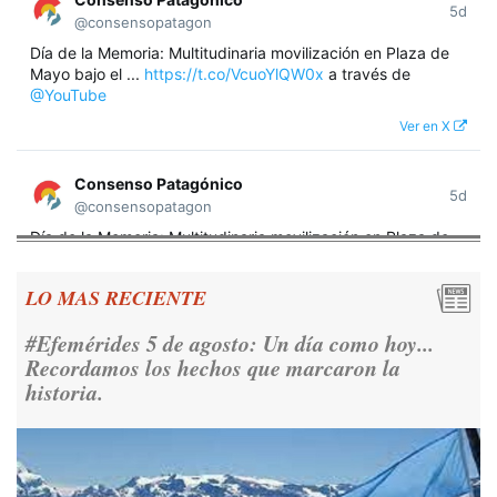
5d
@consensopatagon
Día de la Memoria: Multitudinaria movilización en Plaza de
Mayo bajo el ...
https://t.co/VcuoYlQW0x
a través de
@YouTube
Ver en X
Consenso Patagónico
5d
@consensopatagon
Día de la Memoria: Multitudinaria movilización en Plaza de
Mayo bajo el lema "Nunca Más" A 50 años del golpe militar,
miles de argentinos se concentraron frente a la Casa
LO MAS RECIENTE
Rosada para reivindicar los derechos humanos y la
democracia.
https://t.co/CNoHKCQIR1
#Efemérides 5 de agosto: Un día como hoy...
Ver en X
Recordamos los hechos que marcaron la
historia.
Consenso Patagónico
5d
@consensopatagon
RT
@caortega64
: 📢 MARCHAMOS 📍Desde la ex ESMA
hasta San José 1111, hacia Plaza de Mayo.