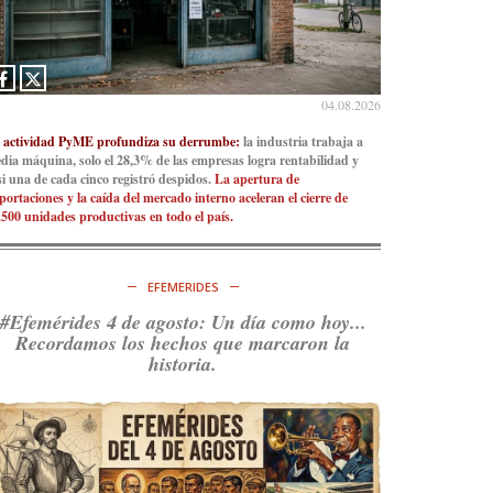
04.08.2026
 actividad PyME profundiza su derrumbe:
la industria trabaja a
dia máquina, solo el 28,3% de las empresas logra rentabilidad y
si una de cada cinco registró despidos.
La apertura de
portaciones y la caída del mercado interno aceleran el cierre de
.500 unidades productivas en todo el país.
EFEMERIDES
#Efemérides 4 de agosto: Un día como hoy...
Recordamos los hechos que marcaron la
historia.