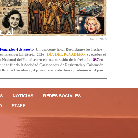
04.08.2026
femérides 4 de agosto:
Un día como hoy... Recordamos los hechos
e marcaron la historia. 2026 -
DÍA DEL PANADERO.
Se celebra el
a Nacional del Panadero en conmemoración de la fecha de
1887
en
 que se fundó la Sociedad Cosmopolita de Resistencia y Colocación
 Obreros Panaderos, el primer sindicato de esa profesión en el país.
S
NOTICIAS
REDES SOCIALES
O
STAFF