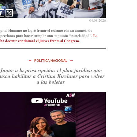
Consenso Patagónico
5d
@consensopatagon
04.08.2026
La crisis en el estrecho de Ormuz: así golpea la
pital Humano no logró frenar el reclamo con su anuncio de
guerra con Irán al petróleo
https://t.co/IInL9uYZvh
specciones para hacer cumplir una supuesta “esencialidad”.
La
https://t.co/ytaelKSfHm
cha docente continuará el jueves frente al Congreso.
Ver en X
POLÍTICA NACIONAL
Consenso Patagónico
6d
@consensopatagon
Jaque a la proscripción: el plan jurídico que
usca habilitar a Cristina Kirchner para volver
https://t.co/ihSIYIKptJ
a las boletas
Ver en X
Consenso Patagónico
8d
@consensopatagon
RT
@PJCampana2022
: Asumimos una nueva etapa
en el Partido Justicialista de Campana, con el
orgullo de que el compañero
@caortega64
vuelva
a…