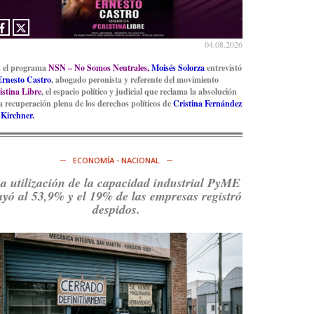
Ver en X
04.08.2026
 el programa
NSN – No Somos Neutrales,
Moisés Solorza
entrevistó
Ernesto Castro
, abogado peronista y referente del movimiento
istina Libre
, el espacio político y judicial que reclama la absolución
la recuperación plena de los derechos políticos de
Cristina Fernández
 Kirchner.
ECONOMÍA - NACIONAL
a utilización de la capacidad industrial PyME
ayó al 53,9% y el 19% de las empresas registró
despidos.