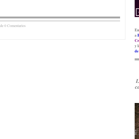
 de 0 Comentarios
En
a
Cr
y 
de
L
c