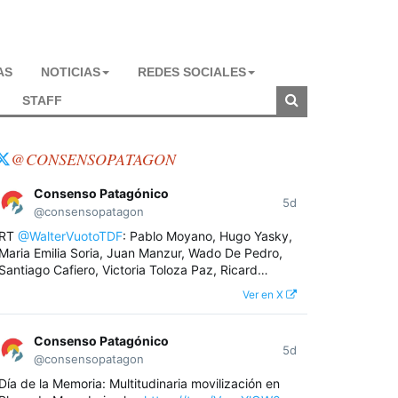
AS
NOTICIAS
REDES SOCIALES
STAFF
@CONSENSOPATAGON
Consenso Patagónico
5d
@consensopatagon
RT
@WalterVuotoTDF
: Pablo Moyano, Hugo Yasky,
Maria Emilia Soria, Juan Manzur, Wado De Pedro,
Santiago Cafiero, Victoria Toloza Paz, Ricard…
Ver en X
Consenso Patagónico
5d
@consensopatagon
Día de la Memoria: Multitudinaria movilización en