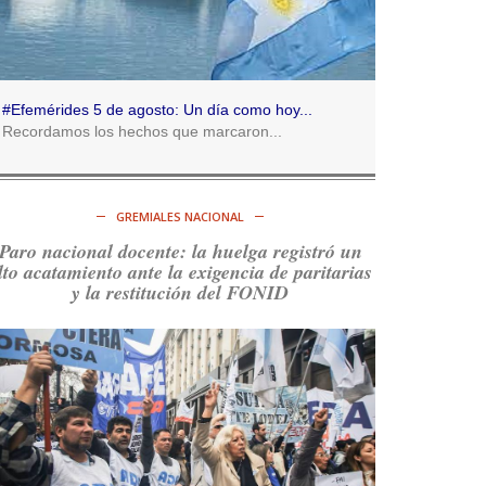
Consenso Patagónico
5d
@consensopatagon
RT
@caortega64
:
https://t.co/q6PsJKqeuz
#Efemérides 5 de agosto: Un día como hoy...
Ver en X
Recordamos los hechos que marcaron...
Consenso Patagónico
5d
@consensopatagon
GREMIALES NACIONAL
RT
@caortega64
: Vinieron por los trabajadores,
Paro nacional docente: la huelga registró un
por sus derechos y por su organización. Hoy lo
lto acatamiento ante la exigencia de paritarias
vuelven a intentar.
https://t.co/dOrTo1dv3D
y la restitución del FONID
Ver en X
Consenso Patagónico
5d
@consensopatagon
RT
@caortega64
: A
#50A
ñosDelGolpe, la memoria
es presente y es futuro.
https://t.co/uhRcKnCCc5
Ver en X