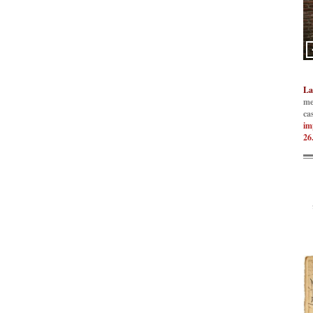
La
me
ca
im
26