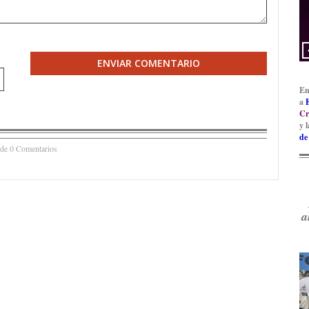
ENVIAR COMENTARIO
En
a
Cr
y 
de
 de 0 Comentarios
a