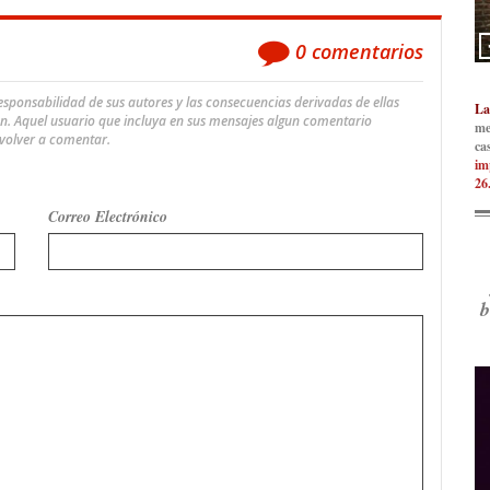
0
comentarios
ponsabilidad de sus autores y las consecuencias derivadas de ellas
La
an. Aquel usuario que incluya en sus mensajes algun comentario
me
 volver a comentar.
ca
im
26
Correo Electrónico
b