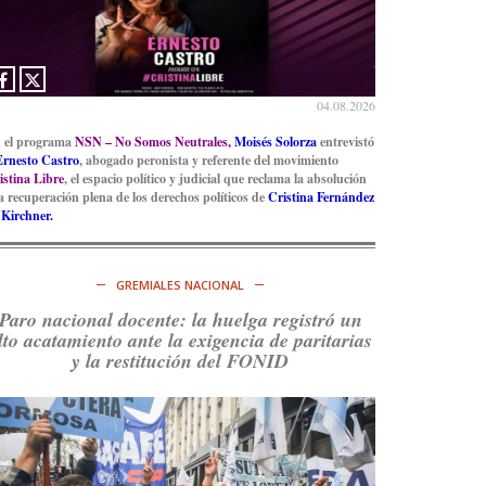
Ver en X
04.08.2026
 el programa
NSN – No Somos Neutrales,
Moisés Solorza
entrevistó
Ernesto Castro
, abogado peronista y referente del movimiento
istina Libre
, el espacio político y judicial que reclama la absolución
la recuperación plena de los derechos políticos de
Cristina Fernández
 Kirchner.
GREMIALES NACIONAL
Paro nacional docente: la huelga registró un
lto acatamiento ante la exigencia de paritarias
y la restitución del FONID