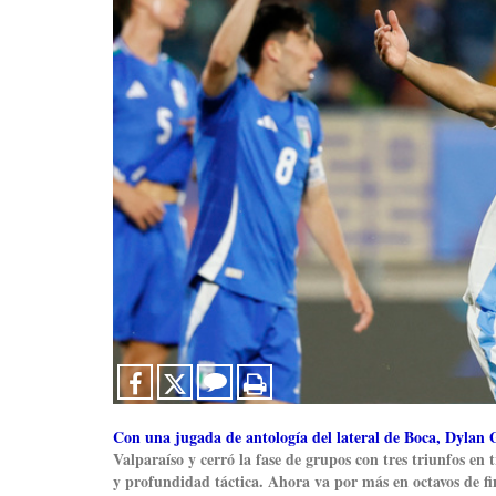
Con una jugada de antología del lateral de Boca,
Dylan G
Valparaíso y cerró la fase de grupos con tres triunfos en 
y profundidad táctica. Ahora va por más en octavos de fi