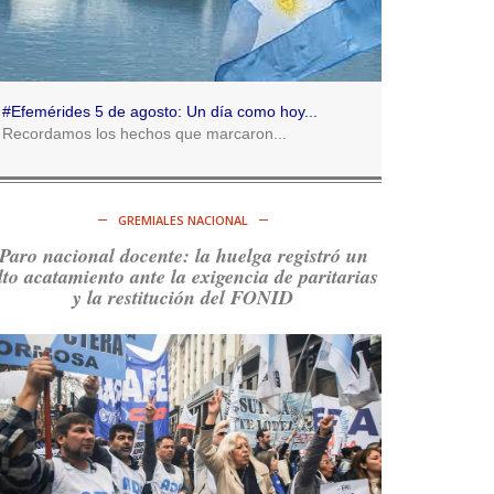
Consenso Patagónico
5d
@consensopatagon
RT
@caortega64
:
https://t.co/q6PsJKqeuz
#Efemérides 5 de agosto: Un día como hoy...
Ver en X
Recordamos los hechos que marcaron...
Consenso Patagónico
5d
@consensopatagon
GREMIALES NACIONAL
RT
@caortega64
: Vinieron por los trabajadores,
Paro nacional docente: la huelga registró un
por sus derechos y por su organización. Hoy lo
lto acatamiento ante la exigencia de paritarias
vuelven a intentar.
https://t.co/dOrTo1dv3D
y la restitución del FONID
Ver en X
Consenso Patagónico
5d
@consensopatagon
RT
@caortega64
: A
#50A
ñosDelGolpe, la memoria
es presente y es futuro.
https://t.co/uhRcKnCCc5
Ver en X