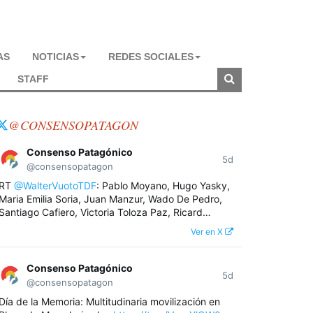
AS
NOTICIAS
REDES SOCIALES
STAFF
@CONSENSOPATAGON
Consenso Patagónico
5d
@consensopatagon
RT
@WalterVuotoTDF
: Pablo Moyano, Hugo Yasky,
Maria Emilia Soria, Juan Manzur, Wado De Pedro,
Santiago Cafiero, Victoria Toloza Paz, Ricard…
Ver en X
Consenso Patagónico
5d
@consensopatagon
Día de la Memoria: Multitudinaria movilización en