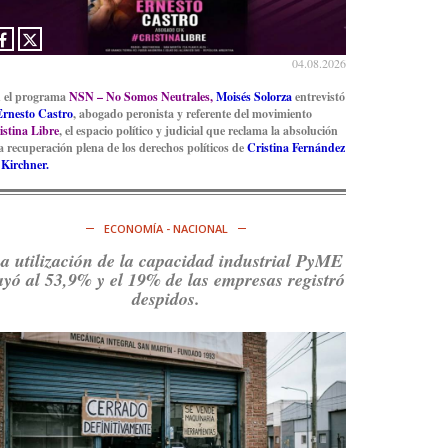
Ver en X
04.08.2026
 el programa
NSN – No Somos Neutrales,
Moisés Solorza
entrevistó
Ernesto Castro
, abogado peronista y referente del movimiento
istina Libre
, el espacio político y judicial que reclama la absolución
la recuperación plena de los derechos políticos de
Cristina Fernández
 Kirchner.
ECONOMÍA - NACIONAL
a utilización de la capacidad industrial PyME
ayó al 53,9% y el 19% de las empresas registró
despidos.