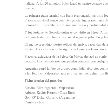
italiana. A los 20 minutos, Soler lanzó un centro cerrado que 
tiempo.
La primera etapa terminó con Italia presionando, pero sin l
Placente movió el banco con inteligencia: ingresaron Ian Su
Fernández. Los cambios le dieron aire fresco y profundidad 
Y fue justamente Gorosito quien se convirtió en héroe. A los 
defensor Natali y definió con clase al segundo palo. Un golazo 
El equipo argentino mostró solidez defensiva, capacidad de ad
técnico. La victoria no solo significó el pase a octavos, sino
Placente, exjugador de la Selección Mayor, destacó en confere
corazón. Hoy demostraron que pueden competir con cualquie
Argentina cerró la fase de grupos como líder absoluto, con n
a las 16:30 en Valparaíso, ante un rival aún por definir. La il
Ficha técnica del partido:
Estadio: Elías Figueroa (Valparaíso)
Árbitro: Keylor Herrera (Costa Rica)
Gol: 73’ Dylan Gorosito (Argentina)
Cambios clave: