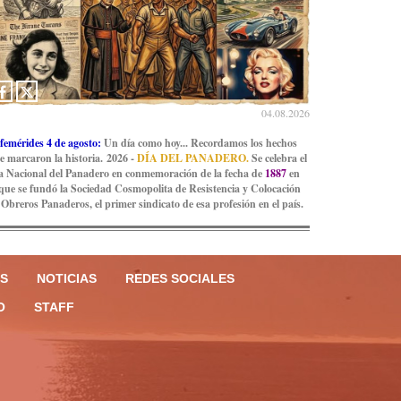
04.08.2026
femérides 4 de agosto:
Un día como hoy... Recordamos los hechos
e marcaron la historia. 2026 -
DÍA DEL PANADERO.
Se celebra el
a Nacional del Panadero en conmemoración de la fecha de
1887
en
 que se fundó la Sociedad Cosmopolita de Resistencia y Colocación
 Obreros Panaderos, el primer sindicato de esa profesión en el país.
S
NOTICIAS
REDES SOCIALES
O
STAFF