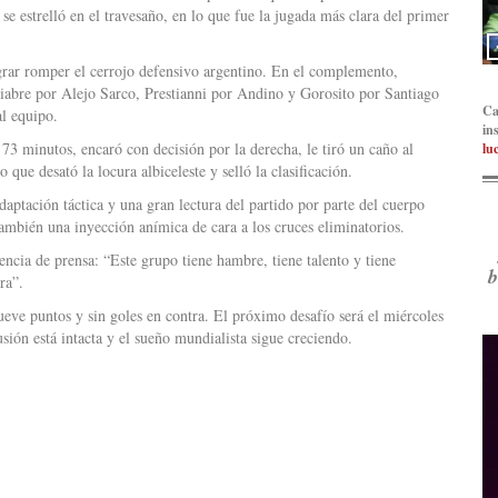
se estrelló en el travesaño, en lo que fue la jugada más clara del primer
ograr romper el cerrojo defensivo argentino. En el complemento,
biabre por Alejo Sarco, Prestianni por Andino y Gorosito por Santiago
Ca
al equipo.
in
73 minutos, encaró con decisión por la derecha, le tiró un caño al
lu
que desató la locura albiceleste y selló la clasificación.
aptación táctica y una gran lectura del partido por parte del cuerpo
 también una inyección anímica de cara a los cruces eliminatorios.
ncia de prensa: “Este grupo tiene hambre, tiene talento y tiene
b
ra”.
ueve puntos y sin goles en contra. El próximo desafío será el miércoles
usión está intacta y el sueño mundialista sigue creciendo.