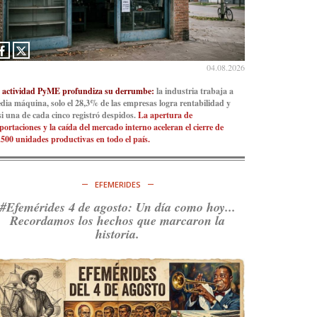
04.08.2026
 actividad PyME profundiza su derrumbe:
la industria trabaja a
dia máquina, solo el 28,3% de las empresas logra rentabilidad y
si una de cada cinco registró despidos.
La apertura de
portaciones y la caída del mercado interno aceleran el cierre de
.500 unidades productivas en todo el país.
EFEMERIDES
#Efemérides 4 de agosto: Un día como hoy...
Recordamos los hechos que marcaron la
historia.