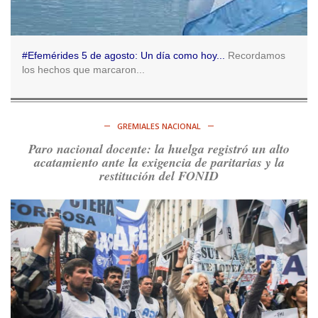
@consensopatagon
RT
@caortega64
:
https://t.co/q6PsJKqeuz
Ver en X
#Efemérides 5 de agosto: Un día como hoy...
Recordamos
los hechos que marcaron...
Consenso Patagónico
5d
@consensopatagon
RT
@caortega64
: Vinieron por los trabajadores, por sus
derechos y por su organización. Hoy lo vuelven a intentar.
GREMIALES NACIONAL
https://t.co/dOrTo1dv3D
Paro nacional docente: la huelga registró un alto
Ver en X
acatamiento ante la exigencia de paritarias y la
restitución del FONID
Consenso Patagónico
5d
@consensopatagon
RT
@caortega64
: A
#50A
ñosDelGolpe, la memoria es
presente y es futuro.
https://t.co/uhRcKnCCc5
Ver en X
Consenso Patagónico
5d
@consensopatagon