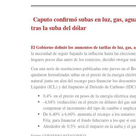
Caputo confirmó subas en luz, gas, agua
tras la suba del dólar
El Gobierno definió los aumentos de tarifas de luz, gas, a
la necesidad de seguir bajando la inflación hasta las eleccione
hogares pocos días antes de los comicios, decidió otorgar más
Con una serie de resoluciones publicadas este jueves en el Bo
quedaron formalizadas subas en el precio de la energía eléctr
natural junto un alza del recargo para financiar los descuent
Líquidos (ICL) y del Impuesto al Dióxido de Carbono (IDC)
0,4% en el precio en pesos de la energía eléctrica may
-4,04% (reducción) en el precio en dólares del gas na
compensar el incremento del tipo de cambio e implica
De 6,40% a 6,60% aumenta el recargo a los usuarios d
Fría, para financiar el fondo fiduciario a los que sí est
Alrededor de 0,5% será el impacto en la nafta y el gas
Fuente: CONSENSO PATAGONICO