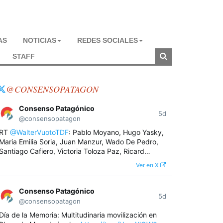
AS
NOTICIAS
REDES SOCIALES
STAFF
@CONSENSOPATAGON
Consenso Patagónico
5d
@consensopatagon
RT
@WalterVuotoTDF
: Pablo Moyano, Hugo Yasky,
Maria Emilia Soria, Juan Manzur, Wado De Pedro,
Santiago Cafiero, Victoria Toloza Paz, Ricard…
Ver en X
Consenso Patagónico
5d
@consensopatagon
Día de la Memoria: Multitudinaria movilización en