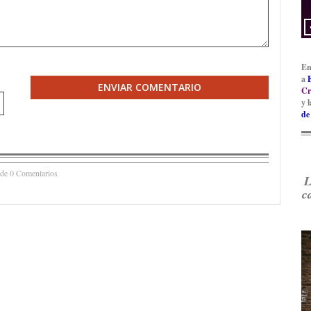
En
a
ENVIAR COMENTARIO
Cr
y 
de
 de 0 Comentarios
L
c