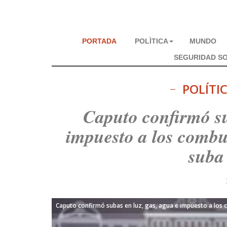
PORTADA
POLÌTICA
MUNDO
SEGURIDAD SO
POLÍTI
Caputo confirmó su
impuesto a los combus
suba 
Caputo confirmó subas en luz, gas, agua e impuesto a los c