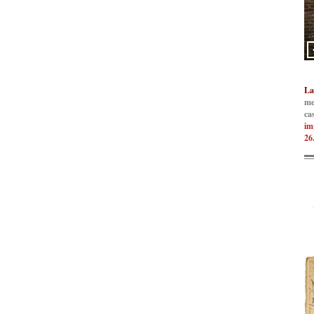
La
me
ca
im
26