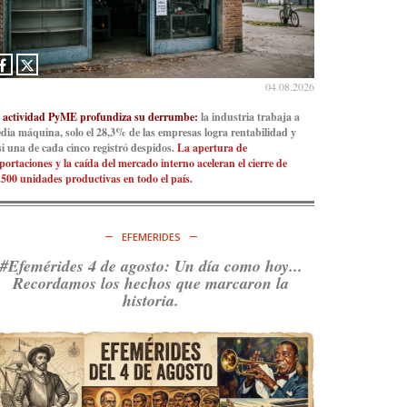
04.08.2026
 actividad PyME profundiza su derrumbe:
la industria trabaja a
dia máquina, solo el 28,3% de las empresas logra rentabilidad y
si una de cada cinco registró despidos.
La apertura de
portaciones y la caída del mercado interno aceleran el cierre de
.500 unidades productivas en todo el país.
EFEMERIDES
#Efemérides 4 de agosto: Un día como hoy...
Recordamos los hechos que marcaron la
historia.