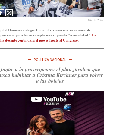
Consenso Patagónico
5d
@consensopatagon
04.08.2026
La crisis en el estrecho de Ormuz: así golpea la
pital Humano no logró frenar el reclamo con su anuncio de
guerra con Irán al petróleo
https://t.co/IInL9uYZvh
specciones para hacer cumplir una supuesta “esencialidad”.
La
https://t.co/ytaelKSfHm
cha docente continuará el jueves frente al Congreso.
Ver en X
POLÍTICA NACIONAL
Consenso Patagónico
6d
@consensopatagon
Jaque a la proscripción: el plan jurídico que
usca habilitar a Cristina Kirchner para volver
https://t.co/ihSIYIKptJ
a las boletas
Ver en X
Consenso Patagónico
8d
@consensopatagon
RT
@PJCampana2022
: Asumimos una nueva etapa
en el Partido Justicialista de Campana, con el
orgullo de que el compañero
@caortega64
vuelva
a…