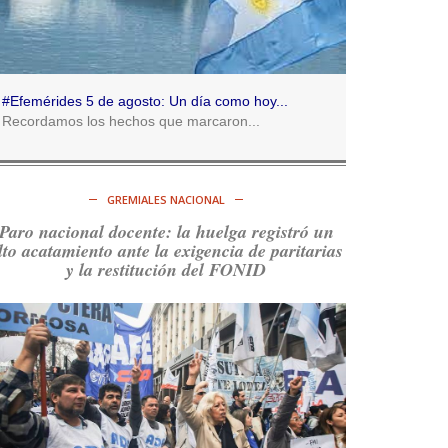
Consenso Patagónico
5d
@consensopatagon
RT
@caortega64
:
https://t.co/q6PsJKqeuz
#Efemérides 5 de agosto: Un día como hoy...
Ver en X
Recordamos los hechos que marcaron...
Consenso Patagónico
5d
@consensopatagon
GREMIALES NACIONAL
RT
@caortega64
: Vinieron por los trabajadores,
Paro nacional docente: la huelga registró un
por sus derechos y por su organización. Hoy lo
lto acatamiento ante la exigencia de paritarias
vuelven a intentar.
https://t.co/dOrTo1dv3D
y la restitución del FONID
Ver en X
Consenso Patagónico
5d
@consensopatagon
RT
@caortega64
: A
#50A
ñosDelGolpe, la memoria
es presente y es futuro.
https://t.co/uhRcKnCCc5
Ver en X