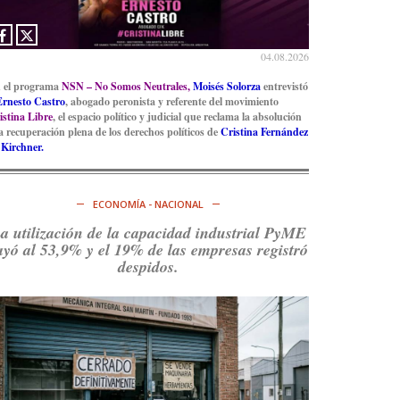
Ver en X
04.08.2026
 el programa
NSN – No Somos Neutrales,
Moisés Solorza
entrevistó
Ernesto Castro
, abogado peronista y referente del movimiento
istina Libre
, el espacio político y judicial que reclama la absolución
la recuperación plena de los derechos políticos de
Cristina Fernández
 Kirchner.
ECONOMÍA - NACIONAL
a utilización de la capacidad industrial PyME
ayó al 53,9% y el 19% de las empresas registró
despidos.