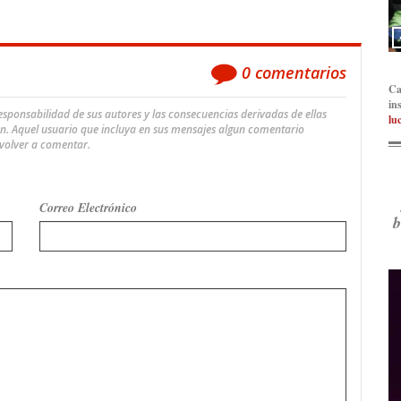
0
comentarios
Ca
in
ponsabilidad de sus autores y las consecuencias derivadas de ellas
lu
an. Aquel usuario que incluya en sus mensajes algun comentario
 volver a comentar.
Correo Electrónico
b