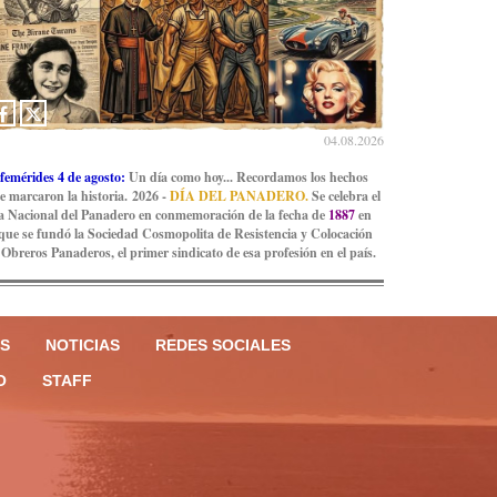
04.08.2026
femérides 4 de agosto:
Un día como hoy... Recordamos los hechos
e marcaron la historia. 2026 -
DÍA DEL PANADERO.
Se celebra el
a Nacional del Panadero en conmemoración de la fecha de
1887
en
 que se fundó la Sociedad Cosmopolita de Resistencia y Colocación
 Obreros Panaderos, el primer sindicato de esa profesión en el país.
S
NOTICIAS
REDES SOCIALES
O
STAFF