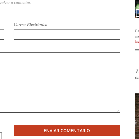
 volver a comentar.
Correo Electrónico
Ca
in
lu
L
c
ENVIAR COMENTARIO