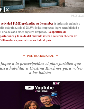
Ver en X
04.08.2026
 actividad PyME profundiza su derrumbe:
la industria trabaja a
dia máquina, solo el 28,3% de las empresas logra rentabilidad y
si una de cada cinco registró despidos.
La apertura de
portaciones y la caída del mercado interno aceleran el cierre de
.500 unidades productivas en todo el país.
POLÍTICA NACIONAL
Jaque a la proscripción: el plan jurídico que
usca habilitar a Cristina Kirchner para volver
a las boletas