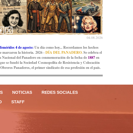
04.08.2026
femérides 4 de agosto:
Un día como hoy... Recordamos los hechos
e marcaron la historia. 2026 -
DÍA DEL PANADERO.
Se celebra el
a Nacional del Panadero en conmemoración de la fecha de
1887
en
 que se fundó la Sociedad Cosmopolita de Resistencia y Colocación
 Obreros Panaderos, el primer sindicato de esa profesión en el país.
S
NOTICIAS
REDES SOCIALES
O
STAFF