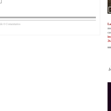
 de 0 Comentarios
La
me
ca
im
26
b