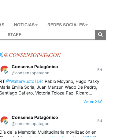
AS
NOTICIAS
REDES SOCIALES
STAFF
@CONSENSOPATAGON
Consenso Patagónico
5d
@consensopatagon
RT
@WalterVuotoTDF
: Pablo Moyano, Hugo Yasky,
Maria Emilia Soria, Juan Manzur, Wado De Pedro,
Santiago Cafiero, Victoria Toloza Paz, Ricard…
Ver en X
Consenso Patagónico
5d
@consensopatagon
Día de la Memoria: Multitudinaria movilización en