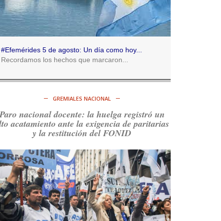
Consenso Patagónico
5d
@consensopatagon
RT
@caortega64
:
https://t.co/q6PsJKqeuz
#Efemérides 5 de agosto: Un día como hoy...
Ver en X
Recordamos los hechos que marcaron...
Consenso Patagónico
5d
@consensopatagon
GREMIALES NACIONAL
RT
@caortega64
: Vinieron por los trabajadores,
Paro nacional docente: la huelga registró un
por sus derechos y por su organización. Hoy lo
lto acatamiento ante la exigencia de paritarias
vuelven a intentar.
https://t.co/dOrTo1dv3D
y la restitución del FONID
Ver en X
Consenso Patagónico
5d
@consensopatagon
RT
@caortega64
: A
#50A
ñosDelGolpe, la memoria
es presente y es futuro.
https://t.co/uhRcKnCCc5
Ver en X