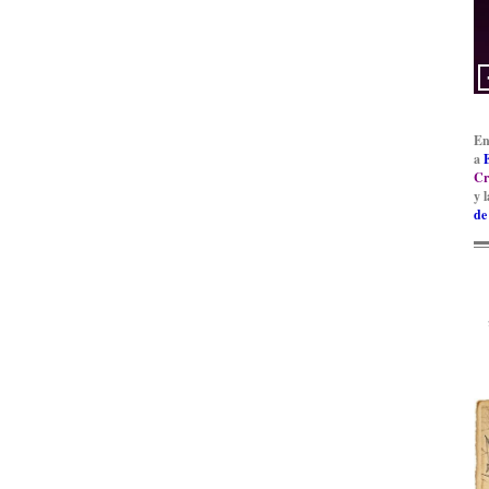
En
a
Cr
y 
de