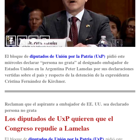
El bloque de
diputados de Unión por la Patria (UxP)
pidió este
miércoles declarar “persona no grata” al designado embajador de
Estados Unidos en la Argentina Peter Lamelas por sus declaraciones
vertidas sobre el país y respecto de la detención de la expresidenta
Cristina Fernández de Kirchner.
Reclaman que el aspirante a embajador de EE. UU. sea declarado
persona no grata
Los diputados de UxP quieren que el
Congreso repudie a Lamelas
diputados de Unión por la Patria (UxP)
El bloque de
pidió este