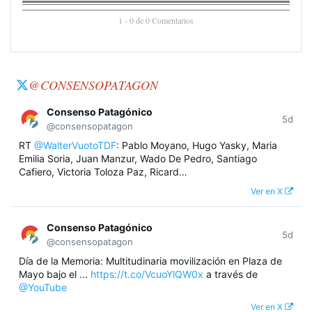
1 - 0 de 0 Comentarios
@CONSENSOPATAGON
Consenso Patagónico
5d
@consensopatagon
RT
@WalterVuotoTDF
: Pablo Moyano, Hugo Yasky, Maria
Emilia Soria, Juan Manzur, Wado De Pedro, Santiago
Cafiero, Victoria Toloza Paz, Ricard…
Ver en X
Consenso Patagónico
5d
@consensopatagon
Día de la Memoria: Multitudinaria movilización en Plaza de
Mayo bajo el ...
https://t.co/VcuoYlQW0x
a través de
@YouTube
Ver en X