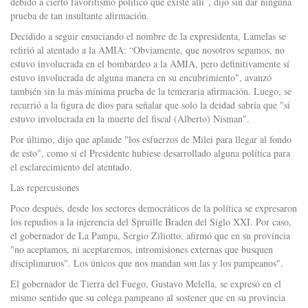
debido a cierto favoritismo político que existe allí”, dijo sin dar ninguna
prueba de tan insultante afirmación.
Decidido a seguir ensuciando el nombre de la expresidenta, Lamelas se
refirió al atentado a la AMIA: “Obviamente, que nosotros sepamos, no
estuvo involucrada en el bombardeo a la AMIA, pero definitivamente sí
estuvo involucrada de alguna manera en su encubrimiento", avanzó
también sin la más mínima prueba de la temeraria afirmación. Luego, se
recurrió a la figura de dios para señalar que solo la deidad sabría que "si
estuvo involucrada en la muerte del fiscal (Alberto) Nisman".
Por último, dijo que aplaude "los esfuerzos de Milei para llegar al fondo
de esto", como si el Presidente hubiese desarrollado alguna política para
el esclarecimiento del atentado.
Las repercusiones
Poco después, desde los sectores democráticos de la política se expresaron
los repudios a la injerencia del Spruille Braden del Siglo XXI. Por caso,
el gobernador de La Pampa, Sergio Ziliotto, afirmó que en su provincia
"no aceptamos, ni aceptaremos, intromisiones externas que busquen
disciplinarnos". Los únicos que nos mandan son las y los pampeanos".
El gobernador de Tierra del Fuego, Gustavo Melella, se expresó en el
mismo sentido que su colega pampeano al sostener que en su provincia