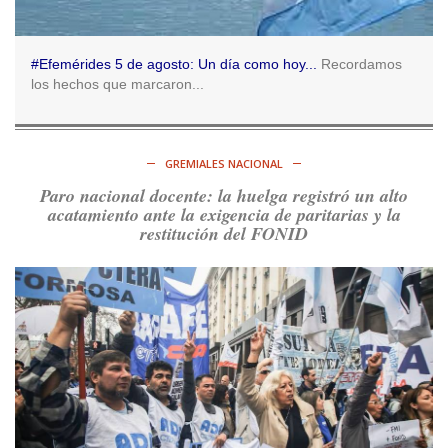
RT
@caortega64
:
https://t.co/q6PsJKqeuz
Ver en X
#Efemérides 5 de agosto: Un día como hoy...
Recordamos
los hechos que marcaron...
Consenso Patagónico
5d
@consensopatagon
RT
@caortega64
: Vinieron por los trabajadores, por sus
derechos y por su organización. Hoy lo vuelven a intentar.
GREMIALES NACIONAL
https://t.co/dOrTo1dv3D
Paro nacional docente: la huelga registró un alto
Ver en X
acatamiento ante la exigencia de paritarias y la
restitución del FONID
Consenso Patagónico
5d
@consensopatagon
RT
@caortega64
: A
#50A
ñosDelGolpe, la memoria es
presente y es futuro.
https://t.co/uhRcKnCCc5
Ver en X
Consenso Patagónico
5d
@consensopatagon