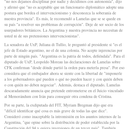
"no nos dejamos disciplinar por nadie y decidimos con autonomía", dijo
y afirmó que "no es aceptable que un funcionario diplomático adopte una
postura que bordea el intervencionismo y desconozca la soberanía de
nuestra provincia". Es más, le recomendó a Lamelas que se se quede en
su país "a resolver sus problemas de corrupción". Deje de ser socio de los
usurpadores británicos. La Argentina y nuestra provincia no necesitan de
usted ni de sus pretensiones intervencionistas".
La senadora de UxP, Juliana di Tullio, le preguntó al presidente si "es el
jefe de Estado argentino, no el de una colonia. No acepte injerencias por
parte de ningún país. "Argentina es la patria de todos, defiéndala". Para el
diputado de UxP, Leopoldo Moreau las declaraciones de Lamelas sobre
CFK confirman "desde dónde partió la orden para meterla presa". Por eso
considera que el embajador ahora se siente con la libertad de "imponerle
a los gobernadores qué pueden o qué no pueden hacer y con quién deben
o con quién no deben negociar". Además, destaca el diputado, Lamelas
descaradamente anuncia que pretende entrometerse en el Juicio vinculado
al Memorándum con Irán para conseguir otra condena de Cristina.
Por su parte, la exdiputada del FIT, Myriam Bregman dijo que era
"difícil identificar qué cosa es más grave de todas las que dice".
Consideró como inaceptable la intromisión en los asuntos internos de la
Argentina, "que opine sobre la distribución de poder establecida por la
Constitución del 94 y quiera inversiones de un tercer país". También