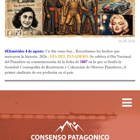
04.08.2026
#Efemérides 4 de agosto:
Un día como hoy... Recordamos los hechos que
marcaron la historia. 2026 -
DÍA DEL PANADERO.
Se celebra el Día Nacional
del Panadero en conmemoración de la fecha de
1887
en la que se fundó la
Sociedad Cosmopolita de Resistencia y Colocación de Obreros Panaderos, el
primer sindicato de esa profesión en el país.
Tog