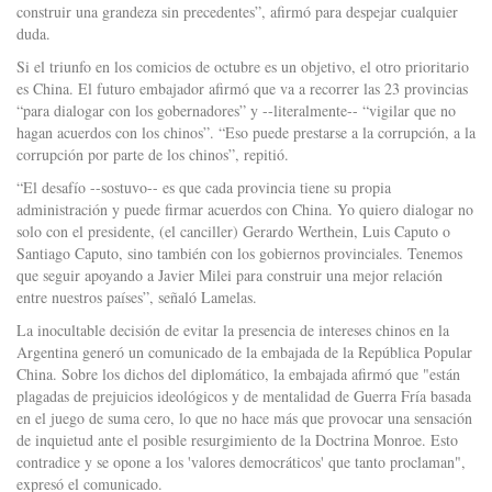
construir una grandeza sin precedentes”, afirmó para despejar cualquier
duda.
Si el triunfo en los comicios de octubre es un objetivo, el otro prioritario
es China. El futuro embajador afirmó que va a recorrer las 23 provincias
“para dialogar con los gobernadores” y --literalmente-- “vigilar que no
hagan acuerdos con los chinos”. “Eso puede prestarse a la corrupción, a la
corrupción por parte de los chinos”, repitió.
“El desafío --sostuvo-- es que cada provincia tiene su propia
administración y puede firmar acuerdos con China. Yo quiero dialogar no
solo con el presidente, (el canciller) Gerardo Werthein, Luis Caputo o
Santiago Caputo, sino también con los gobiernos provinciales. Tenemos
que seguir apoyando a Javier Milei para construir una mejor relación
entre nuestros países”, señaló Lamelas.
La inocultable decisión de evitar la presencia de intereses chinos en la
Argentina generó un comunicado de la embajada de la República Popular
China. Sobre los dichos del diplomático, la embajada afirmó que "están
plagadas de prejuicios ideológicos y de mentalidad de Guerra Fría basada
en el juego de suma cero, lo que no hace más que provocar una sensación
de inquietud ante el posible resurgimiento de la Doctrina Monroe. Esto
contradice y se opone a los 'valores democráticos' que tanto proclaman",
expresó el comunicado.