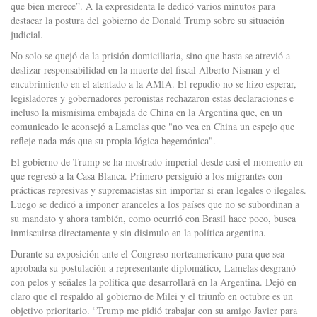
que bien merece”. A la expresidenta le dedicó varios minutos para
destacar la postura del gobierno de Donald Trump sobre su situación
judicial.
No solo se quejó de la prisión domiciliaria, sino que hasta se atrevió a
deslizar responsabilidad en la muerte del fiscal Alberto Nisman y el
encubrimiento en el atentado a la AMIA. El repudio no se hizo esperar,
legisladores y gobernadores peronistas rechazaron estas declaraciones e
incluso la mismísima embajada de China en la Argentina que, en un
comunicado le aconsejó a Lamelas que "no vea en China un espejo que
refleje nada más que su propia lógica hegemónica".
El gobierno de Trump se ha mostrado imperial desde casi el momento en
que regresó a la Casa Blanca. Primero persiguió a los migrantes con
prácticas represivas y supremacistas sin importar si eran legales o ilegales.
Luego se dedicó a imponer aranceles a los países que no se subordinan a
su mandato y ahora también, como ocurrió con Brasil hace poco, busca
inmiscuirse directamente y sin disimulo en la política argentina.
Durante su exposición ante el Congreso norteamericano para que sea
aprobada su postulación a representante diplomático, Lamelas desgranó
con pelos y señales la política que desarrollará en la Argentina. Dejó en
claro que el respaldo al gobierno de Milei y el triunfo en octubre es un
objetivo prioritario. “Trump me pidió trabajar con su amigo Javier para