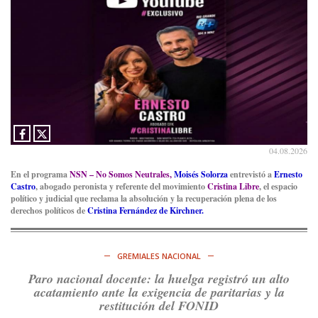
Partido Justicialista de Campana, con el orgullo de que el
compañero
@caortega64
vuelva a…
Ver en X
04.08.2026
En el programa
NSN – No Somos Neutrales,
Moisés Solorza
entrevistó a
Ernesto
Castro
, abogado peronista y referente del movimiento
Cristina Libre
, el espacio
político y judicial que reclama la absolución y la recuperación plena de los
derechos políticos de
Cristina Fernández de Kirchner.
GREMIALES NACIONAL
Paro nacional docente: la huelga registró un alto
acatamiento ante la exigencia de paritarias y la
restitución del FONID