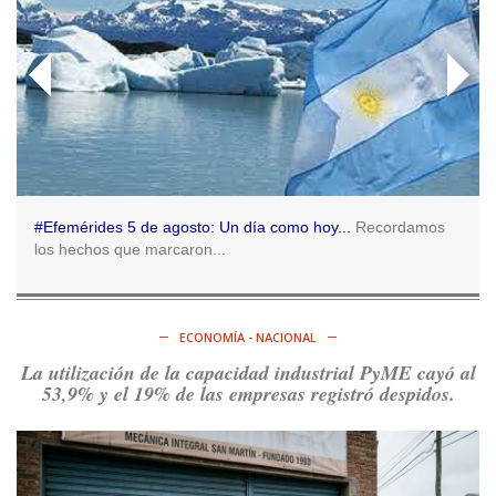
hasta San José 1111, hacia Plaza de Mayo.
https://t.co/o7PaEbKM36
Ver en X
Consenso Patagónico
5d
@consensopatagon
RT
@caortega64
:
https://t.co/q6PsJKqeuz
Ver en X
#Efemérides 5 de agosto: Un día como hoy...
Recordamos
los hechos que marcaron...
Consenso Patagónico
5d
@consensopatagon
RT
@caortega64
: Vinieron por los trabajadores, por sus
derechos y por su organización. Hoy lo vuelven a intentar.
ECONOMÍA - NACIONAL
https://t.co/dOrTo1dv3D
La utilización de la capacidad industrial PyME cayó al
Ver en X
53,9% y el 19% de las empresas registró despidos.
Consenso Patagónico
5d
@consensopatagon