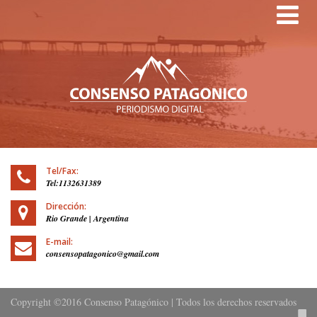
Tog
Tel/Fax:
Tel:1132631389
Dirección:
Rio Grande | Argentina
E-mail:
consensopatagonico@gmail.com
Copyright ©2016 Consenso Patagónico | Todos los derechos reservados