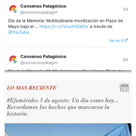
Consenso Patagónico
5d
@consensopatagon
Día de la Memoria: Multitudinaria movilización en Plaza de
Mayo bajo el ...
https://t.co/VcuoYlQW0x
a través de
@YouTube
Ver en X
Consenso Patagónico
5d
@consensopatagon
Día de la Memoria: Multitudinaria movilización en Plaza de
Mayo bajo el lema "Nunca Más" A 50 años del golpe militar,
miles de argentinos se concentraron frente a la Casa
LO MAS RECIENTE
Rosada para reivindicar los derechos humanos y la
democracia.
https://t.co/CNoHKCQIR1
#Efemérides 5 de agosto: Un día como hoy...
Ver en X
Recordamos los hechos que marcaron la
historia.
Consenso Patagónico
5d
@consensopatagon
RT
@caortega64
: 📢 MARCHAMOS 📍Desde la ex ESMA