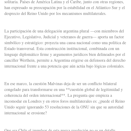
solitaria. Países de América Latina y el Caribe, junto con otras regiones,
han expresado su preocupación por la estabilidad en el Atlántico Sur y el
desprecio del Reino Unido por los mecanismos multilaterales.
La participación de una delegación argentina plural —con miembros del
Ejecutivo, Legislativo, Judicial y veteranos de guerra— aporta un factor
simbólico y estratégico: proyecta una causa nacional como una política de
Estado transversal. Esta construcción institucional, combinada con un
lenguaje diplomático firme y argumentos jurídicos bien delineados por el
canciller Werthein, permite a Argentina erigirse en defensora del derecho
internacional frente a una potencia que aún actúa bajo lógicas coloniales.
En ese marco, la cuestión Malvinas deja de ser un conflicto bilateral
congelado para transformarse en una **cuestión global de legitimidad y
coherencia del orden internacional**. La pregunta que empieza a
incomodar en Londres y en otros foros multilaterales es: ¿puede el Reino
Unido seguir ignorando 53 resoluciones de la ONU sin que su autoridad
internacional se erosione?
Que sea Chile el impulsor de esta nueva resolución no es un detalle