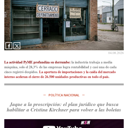
RT
@caortega64
: A
#50A
ñosDelGolpe, la memoria es
presente y es futuro.
https://t.co/uhRcKnCCc5
Ver en X
Consenso Patagónico
5d
@consensopatagon
La crisis en el estrecho de Ormuz: así golpea la guerra con
Irán al petróleo
https://t.co/IInL9uYZvh
04.08.2026
https://t.co/ytaelKSfHm
Ver en X
La actividad PyME profundiza su derrumbe:
la industria trabaja a media
máquina, solo el 28,3% de las empresas logra rentabilidad y casi una de cada
cinco registró despidos.
La apertura de importaciones y la caída del mercado
Consenso Patagónico
interno aceleran el cierre de 26.500 unidades productivas en todo el país.
6d
@consensopatagon
https://t.co/ihSIYIKptJ
POLÍTICA NACIONAL
Ver en X
Jaque a la proscripción: el plan jurídico que busca
habilitar a Cristina Kirchner para volver a las boletas
Consenso Patagónico
8d
@consensopatagon
RT
@PJCampana2022
: Asumimos una nueva etapa en el