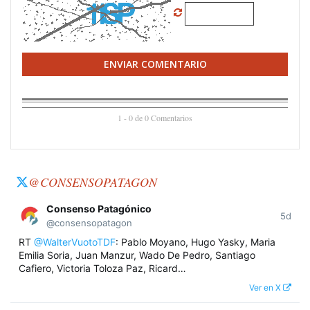
ENVIAR COMENTARIO
1 - 0 de 0 Comentarios
@CONSENSOPATAGON
Consenso Patagónico
5d
@consensopatagon
RT
@WalterVuotoTDF
: Pablo Moyano, Hugo Yasky, Maria
Emilia Soria, Juan Manzur, Wado De Pedro, Santiago
Cafiero, Victoria Toloza Paz, Ricard…
Ver en X