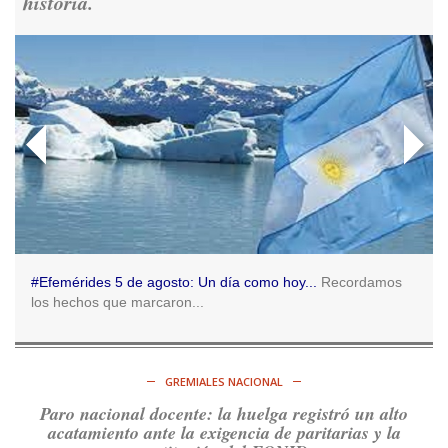
historia.
Consenso Patagónico
5d
@consensopatagon
RT
@caortega64
: 📢 MARCHAMOS 📍Desde la ex ESMA
hasta San José 1111, hacia Plaza de Mayo.
https://t.co/o7PaEbKM36
Ver en X
Consenso Patagónico
5d
@consensopatagon
RT
@caortega64
:
https://t.co/q6PsJKqeuz
Ver en X
#Efemérides 5 de agosto: Un día como hoy...
Recordamos
los hechos que marcaron...
Consenso Patagónico
5d
@consensopatagon
RT
@caortega64
: Vinieron por los trabajadores, por sus
derechos y por su organización. Hoy lo vuelven a intentar.
GREMIALES NACIONAL
https://t.co/dOrTo1dv3D
Paro nacional docente: la huelga registró un alto
Ver en X
acatamiento ante la exigencia de paritarias y la