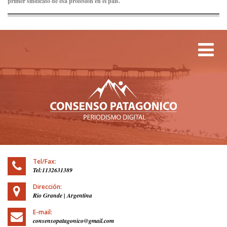
primer sindicato de esa profesión en el país.
Tog
Tel/Fax:
Tel:1132631389
Dirección:
Rio Grande | Argentina
E-mail:
consensopatagonico@gmail.com