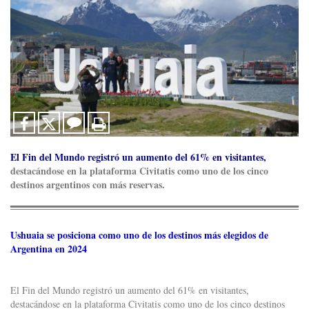
El Fin del Mundo registró un aumento del 61% en visitantes,
destacándose en la plataforma Civitatis como uno de los cinco
destinos argentinos con más reservas.
Ushuaia se posiciona como uno de los destinos más elegidos de
Argentina en 2024
El Fin del Mundo registró un aumento del 61% en visitantes,
destacándose en la plataforma Civitatis como uno de los cinco destinos