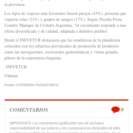
la provincia.
Los tipos de viajeros más frecuentes fueron parejas (43%), personas que
viajaron solas (21%) y grupos de amigos (17%). Según Nicolás Posse,
Country Manager de Civitatis Argentina, “el crecimiento responde a una
oferta diversificada y de calidad, adaptada a distintos perfiles”.
Desde el INFUETUR destacaron que las estadísticas de la plataforma
coinciden con los esfuerzos provinciales de promoción de productos
como las navegaciones, excursiones gastronómicas y visitas guiadas,
pilares de la experiencia fueguina.
INFUETUR
Ushuaia
Fuente: CONSENSO PATAGONICO
COMENTARIOS
0
IMPORTANTE: Los comentarios publicados son de exclusiva
responsabilidad de sus autores y las consecuencias derivadas de ellas