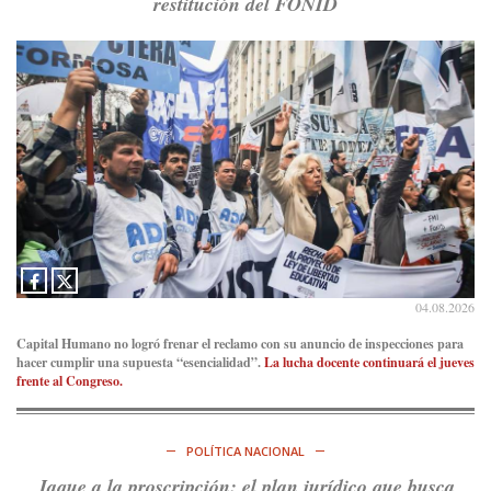
restitución del FONID
Consenso Patagónico
5d
@consensopatagon
RT
@caortega64
: A
#50A
ñosDelGolpe, la memoria es
presente y es futuro.
https://t.co/uhRcKnCCc5
Ver en X
Consenso Patagónico
5d
@consensopatagon
La crisis en el estrecho de Ormuz: así golpea la guerra con
Irán al petróleo
https://t.co/IInL9uYZvh
https://t.co/ytaelKSfHm
04.08.2026
Ver en X
Capital Humano no logró frenar el reclamo con su anuncio de inspecciones para
hacer cumplir una supuesta “esencialidad”.
La lucha docente continuará el jueves
Consenso Patagónico
frente al Congreso.
6d
@consensopatagon
https://t.co/ihSIYIKptJ
POLÍTICA NACIONAL
Ver en X
Jaque a la proscripción: el plan jurídico que busca