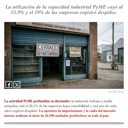
La utilización de la capacidad industrial PyME cayó al
53,9% y el 19% de las empresas registró despidos.
04.08.2026
La actividad PyME profundiza su derrumbe:
la industria trabaja a media
máquina, solo el 28,3% de las empresas logra rentabilidad y casi una de cada
cinco registró despidos.
La apertura de importaciones y la caída del mercado
interno aceleran el cierre de 26.500 unidades productivas en todo el país.