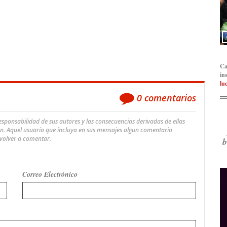
Ca
in
lu
0
comentarios
ponsabilidad de sus autores y las consecuencias derivadas de ellas
an. Aquel usuario que incluya en sus mensajes algun comentario
 volver a comentar.
b
Correo Electrónico