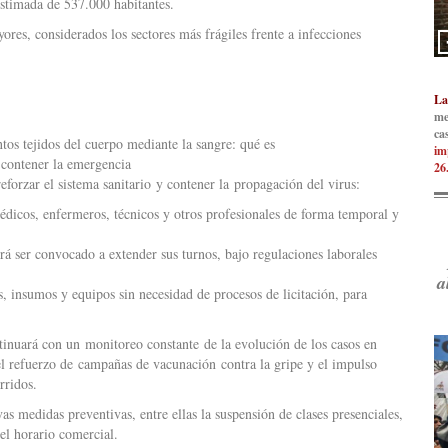
estimada de 537.000 habitantes.
res, considerados los sectores más frágiles frente a infecciones
La
me
ca
ntos tejidos del cuerpo mediante la sangre: qué es
im
a contener la emergencia
26
reforzar el sistema sanitario y contener la propagación del virus:
médicos, enfermeros, técnicos y otros profesionales de forma temporal y
rá ser convocado a extender sus turnos, bajo regulaciones laborales
a
, insumos y equipos sin necesidad de procesos de licitación, para
tinuará con un monitoreo constante de la evolución de los casos en
el refuerzo de campañas de vacunación contra la gripe y el impulso
rridos.
vas medidas preventivas, entre ellas la suspensión de clases presenciales,
el horario comercial.