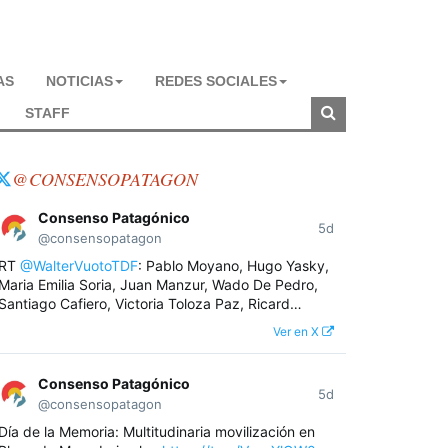
AS
NOTICIAS
REDES SOCIALES
STAFF
@CONSENSOPATAGON
Consenso Patagónico
5d
@consensopatagon
RT
@WalterVuotoTDF
: Pablo Moyano, Hugo Yasky,
Maria Emilia Soria, Juan Manzur, Wado De Pedro,
Santiago Cafiero, Victoria Toloza Paz, Ricard…
Ver en X
Consenso Patagónico
5d
@consensopatagon
Día de la Memoria: Multitudinaria movilización en