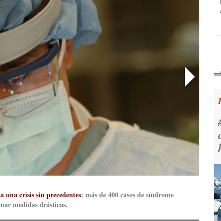
a una crisis sin precedentes
: más de 400 casos de síndrome
omar medidas drásticas.