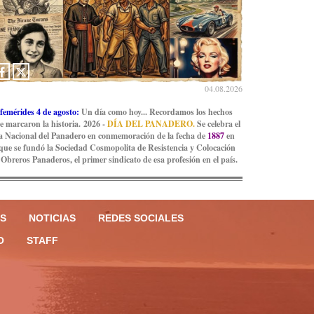
04.08.2026
femérides 4 de agosto:
Un día como hoy... Recordamos los hechos
e marcaron la historia. 2026 -
DÍA DEL PANADERO.
Se celebra el
a Nacional del Panadero en conmemoración de la fecha de
1887
en
 que se fundó la Sociedad Cosmopolita de Resistencia y Colocación
 Obreros Panaderos, el primer sindicato de esa profesión en el país.
S
NOTICIAS
REDES SOCIALES
O
STAFF