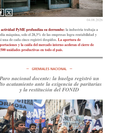
Consenso Patagónico
5d
@consensopatagon
04.08.2026
La crisis en el estrecho de Ormuz: así golpea la
 actividad PyME profundiza su derrumbe:
la industria trabaja a
guerra con Irán al petróleo
https://t.co/IInL9uYZvh
dia máquina, solo el 28,3% de las empresas logra rentabilidad y
https://t.co/ytaelKSfHm
si una de cada cinco registró despidos.
La apertura de
portaciones y la caída del mercado interno aceleran el cierre de
Ver en X
.500 unidades productivas en todo el país.
Consenso Patagónico
6d
@consensopatagon
GREMIALES NACIONAL
https://t.co/ihSIYIKptJ
Paro nacional docente: la huelga registró un
lto acatamiento ante la exigencia de paritarias
Ver en X
y la restitución del FONID
Consenso Patagónico
8d
@consensopatagon
RT
@PJCampana2022
: Asumimos una nueva etapa
en el Partido Justicialista de Campana, con el
orgullo de que el compañero
@caortega64
vuelva
a…