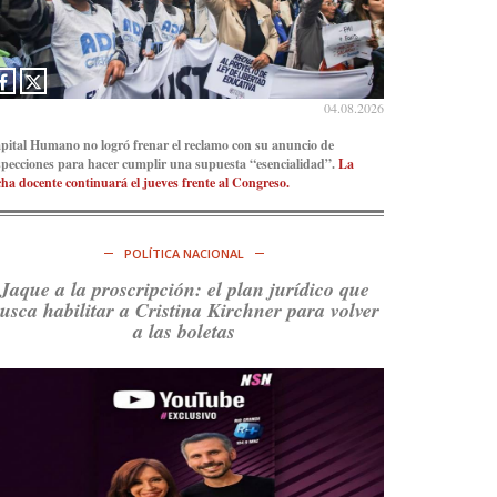
Ver en X
04.08.2026
pital Humano no logró frenar el reclamo con su anuncio de
specciones para hacer cumplir una supuesta “esencialidad”.
La
cha docente continuará el jueves frente al Congreso.
POLÍTICA NACIONAL
Jaque a la proscripción: el plan jurídico que
usca habilitar a Cristina Kirchner para volver
a las boletas