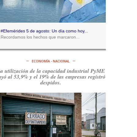
Consenso Patagónico
5d
@consensopatagon
RT
@caortega64
:
https://t.co/q6PsJKqeuz
#Efemérides 5 de agosto: Un día como hoy...
Ver en X
Recordamos los hechos que marcaron...
Consenso Patagónico
5d
@consensopatagon
ECONOMÍA - NACIONAL
RT
@caortega64
: Vinieron por los trabajadores,
a utilización de la capacidad industrial PyME
por sus derechos y por su organización. Hoy lo
ayó al 53,9% y el 19% de las empresas registró
vuelven a intentar.
https://t.co/dOrTo1dv3D
despidos.
Ver en X
Consenso Patagónico
5d
@consensopatagon
RT
@caortega64
: A
#50A
ñosDelGolpe, la memoria
es presente y es futuro.
https://t.co/uhRcKnCCc5
Ver en X