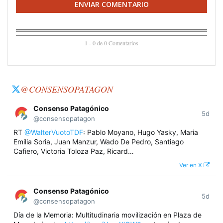
ENVIAR COMENTARIO
1 - 0 de 0 Comentarios
@CONSENSOPATAGON
Consenso Patagónico
5d
@consensopatagon
RT
@WalterVuotoTDF
: Pablo Moyano, Hugo Yasky, Maria
Emilia Soria, Juan Manzur, Wado De Pedro, Santiago
Cafiero, Victoria Toloza Paz, Ricard…
Ver en X
Consenso Patagónico
5d
@consensopatagon
Día de la Memoria: Multitudinaria movilización en Plaza de