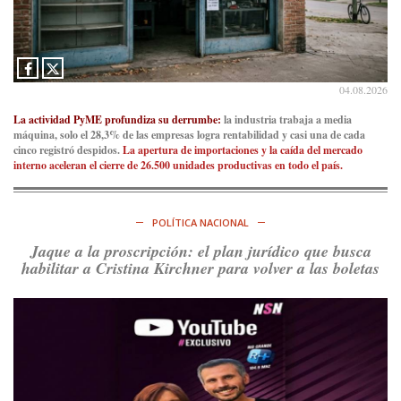
Consenso Patagónico
5d
@consensopatagon
La crisis en el estrecho de Ormuz: así golpea la guerra con
Irán al petróleo
https://t.co/IInL9uYZvh
04.08.2026
https://t.co/ytaelKSfHm
Ver en X
La actividad PyME profundiza su derrumbe:
la industria trabaja a media
máquina, solo el 28,3% de las empresas logra rentabilidad y casi una de cada
cinco registró despidos.
La apertura de importaciones y la caída del mercado
Consenso Patagónico
interno aceleran el cierre de 26.500 unidades productivas en todo el país.
6d
@consensopatagon
https://t.co/ihSIYIKptJ
POLÍTICA NACIONAL
Ver en X
Jaque a la proscripción: el plan jurídico que busca
habilitar a Cristina Kirchner para volver a las boletas
Consenso Patagónico
8d
@consensopatagon
RT
@PJCampana2022
: Asumimos una nueva etapa en el
Partido Justicialista de Campana, con el orgullo de que el
compañero
@caortega64
vuelva a…
Ver en X