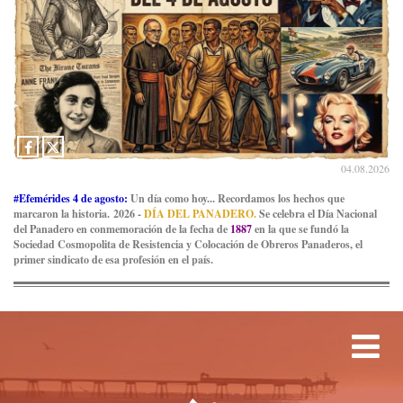
04.08.2026
#Efemérides 4 de agosto:
Un día como hoy... Recordamos los hechos que
marcaron la historia. 2026 -
DÍA DEL PANADERO.
Se celebra el Día Nacional
del Panadero en conmemoración de la fecha de
1887
en la que se fundó la
Sociedad Cosmopolita de Resistencia y Colocación de Obreros Panaderos, el
primer sindicato de esa profesión en el país.
Tog