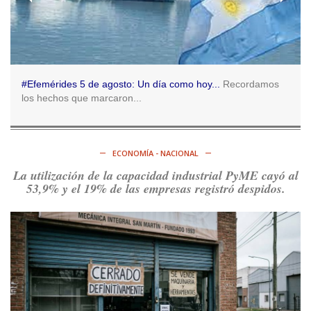
Consenso Patagónico
5d
@consensopatagon
RT
@caortega64
:
https://t.co/q6PsJKqeuz
Ver en X
#Efemérides 5 de agosto: Un día como hoy...
Recordamos
los hechos que marcaron...
Consenso Patagónico
5d
@consensopatagon
RT
@caortega64
: Vinieron por los trabajadores, por sus
derechos y por su organización. Hoy lo vuelven a intentar.
ECONOMÍA - NACIONAL
https://t.co/dOrTo1dv3D
La utilización de la capacidad industrial PyME cayó al
Ver en X
53,9% y el 19% de las empresas registró despidos.
Consenso Patagónico
5d
@consensopatagon
RT
@caortega64
: A
#50A
ñosDelGolpe, la memoria es
presente y es futuro.
https://t.co/uhRcKnCCc5
Ver en X