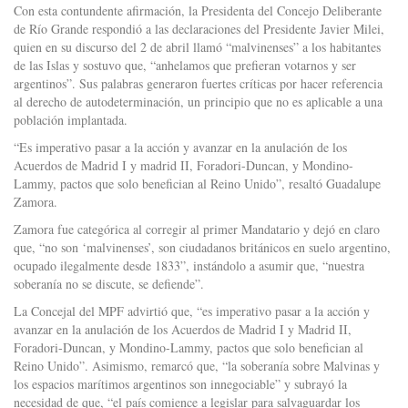
Con esta contundente afirmación, la Presidenta del Concejo Deliberante
de Río Grande respondió a las declaraciones del Presidente Javier Milei,
quien en su discurso del 2 de abril llamó “malvinenses” a los habitantes
de las Islas y sostuvo que, “anhelamos que prefieran votarnos y ser
argentinos”. Sus palabras generaron fuertes críticas por hacer referencia
al derecho de autodeterminación, un principio que no es aplicable a una
población implantada.
“Es imperativo pasar a la acción y avanzar en la anulación de los
Acuerdos de Madrid I y madrid II, Foradori-Duncan, y Mondino-
Lammy, pactos que solo benefician al Reino Unido”, resaltó Guadalupe
Zamora.
Zamora fue categórica al corregir al primer Mandatario y dejó en claro
que, “no son ‘malvinenses’, son ciudadanos británicos en suelo argentino,
ocupado ilegalmente desde 1833”, instándolo a asumir que, “nuestra
soberanía no se discute, se defiende”.
La Concejal del MPF advirtió que, “es imperativo pasar a la acción y
avanzar en la anulación de los Acuerdos de Madrid I y Madrid II,
Foradori-Duncan, y Mondino-Lammy, pactos que solo benefician al
Reino Unido”. Asimismo, remarcó que, “la soberanía sobre Malvinas y
los espacios marítimos argentinos son innegociable” y subrayó la
necesidad de que, “el país comience a legislar para salvaguardar los