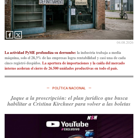
Ver en X
Consenso Patagónico
5d
@consensopatagon
La crisis en el estrecho de Ormuz: así golpea la guerra con
Irán al petróleo
https://t.co/IInL9uYZvh
04.08.2026
https://t.co/ytaelKSfHm
Ver en X
La actividad PyME profundiza su derrumbe:
la industria trabaja a media
máquina, solo el 28,3% de las empresas logra rentabilidad y casi una de cada
cinco registró despidos.
La apertura de importaciones y la caída del mercado
Consenso Patagónico
interno aceleran el cierre de 26.500 unidades productivas en todo el país.
6d
@consensopatagon
https://t.co/ihSIYIKptJ
POLÍTICA NACIONAL
Ver en X
Jaque a la proscripción: el plan jurídico que busca
habilitar a Cristina Kirchner para volver a las boletas
Consenso Patagónico
8d
@consensopatagon
RT
@PJCampana2022
: Asumimos una nueva etapa en el
Partido Justicialista de Campana, con el orgullo de que el
compañero
@caortega64
vuelva a…