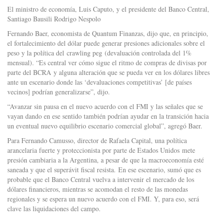
El ministro de economí­a, Luis Caputo, y el presidente del Banco Central,
Santiago Bausili Rodrigo Nespolo
Fernando Baer, economista de Quantum Finanzas, dijo que, en principio,
el fortalecimiento del dólar puede generar presiones adicionales sobre el
peso y la política del crawling peg (devaluación controlada del 1%
mensual). “Es central ver cómo sigue el ritmo de compras de divisas por
parte del BCRA y alguna alteración que se pueda ver en los dólares libres
ante un escenario donde las ‘devaluaciones competitivas’ [de países
vecinos] podrían generalizarse”, dijo.
“Avanzar sin pausa en el nuevo acuerdo con el FMI y las señales que se
vayan dando en ese sentido también podrían ayudar en la transición hacia
un eventual nuevo equilibrio escenario comercial global”, agregó Baer.
Para Fernando Camusso, director de Rafaela Capital, una política
arancelaria fuerte y proteccionista por parte de Estados Unidos mete
presión cambiaria a la Argentina, a pesar de que la macroeconomía esté
saneada y que el superávit fiscal resista. En ese escenario, sumó que es
probable que el Banco Central vuelva a intervenir el mercado de los
dólares financieros, mientras se acomodan el resto de las monedas
regionales y se espera un nuevo acuerdo con el FMI. Y, para eso, será
clave las liquidaciones del campo.