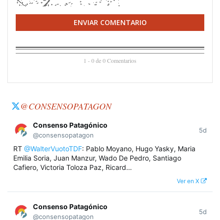
ENVIAR COMENTARIO
1 - 0 de 0 Comentarios
@CONSENSOPATAGON
Consenso Patagónico
5d
@consensopatagon
RT
@WalterVuotoTDF
: Pablo Moyano, Hugo Yasky, Maria
Emilia Soria, Juan Manzur, Wado De Pedro, Santiago
Cafiero, Victoria Toloza Paz, Ricard…
Ver en X
Consenso Patagónico
5d
@consensopatagon