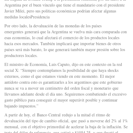
Argentina por el buen vínculo que tiene el mandatario con el presidente
Javier Milei, pero sus políticas económicas podrían afectar algunas
medidas localesPresidencia
Por otro lado, la devaluación de las monedas de los países
emergentes generará que la Argentina se vuelva más cara comparada con
esas economías, lo cual afectará el comercio de los productos locales
hacia esos mercados. También implicará que importar bienes de otros
países será más barato, lo que generará también mayor presión sobre los
productores locales.
El ministro de Economía, Luis Caputo, dijo en este contexto en la red
social X: “Siempre contemplamos la posibilidad de que haya shocks
externos, como el que estamos viendo en este momento. El mejor
antídoto contra esto es garantizarles a los argentinos que este gobierno
nunca se va a mover un centímetro del orden fiscal y monetario que
llevamos adelante desde el día uno. Seguiremos combatiendo el excesivo
gasto público para conseguir el mayor superávit posible y continuar
bajando impuestos.”
A partir de hoy, el Banco Central redujo a la mitad el ritmo de
devaluación del tipo de cambio oficial, que pasó a moverse del 2% al 1%
mensual, con el objetivo primordial de acelerar la baja de la inflación. Se
trata del dólar de referencia, que cotizó a $1054,25, y que desató el