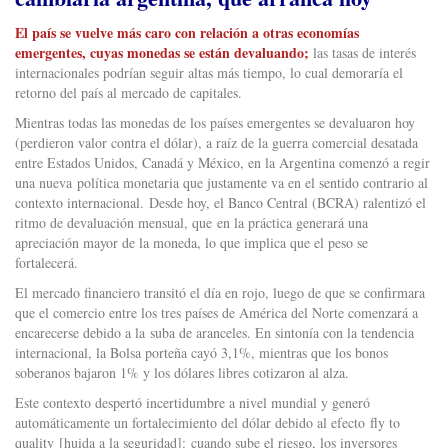
El país se vuelve más caro con relación a otras economías
emergentes, cuyas monedas se están devaluando;
las tasas de interés
internacionales podrían seguir altas más tiempo, lo cual demoraría el
retorno del país al mercado de capitales.
Mientras todas las monedas de los países emergentes se devaluaron hoy
(perdieron valor contra el dólar), a raíz de la guerra comercial desatada
entre Estados Unidos, Canadá y México, en la Argentina comenzó a regir
una nueva política monetaria que justamente va en el sentido contrario al
contexto internacional. Desde hoy, el Banco Central (BCRA) ralentizó el
ritmo de devaluación mensual, que en la práctica generará una
apreciación mayor de la moneda, lo que implica que el peso se
fortalecerá.
El mercado financiero transitó el día en rojo, luego de que se confirmara
que el comercio entre los tres países de América del Norte comenzará a
encarecerse debido a la suba de aranceles. En sintonía con la tendencia
internacional, la Bolsa porteña cayó 3,1%, mientras que los bonos
soberanos bajaron 1% y los dólares libres cotizaron al alza.
Este contexto despertó incertidumbre a nivel mundial y generó
automáticamente un fortalecimiento del dólar debido al efecto fly to
quality [huida a la seguridad]: cuando sube el riesgo, los inversores