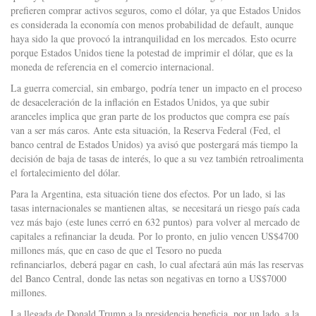
prefieren comprar activos seguros, como el dólar, ya que Estados Unidos
es considerada la economía con menos probabilidad de default, aunque
haya sido la que provocó la intranquilidad en los mercados. Esto ocurre
porque Estados Unidos tiene la potestad de imprimir el dólar, que es la
moneda de referencia en el comercio internacional.
La guerra comercial, sin embargo, podría tener un impacto en el proceso
de desaceleración de la inflación en Estados Unidos, ya que subir
aranceles implica que gran parte de los productos que compra ese país
van a ser más caros. Ante esta situación, la Reserva Federal (Fed, el
banco central de Estados Unidos) ya avisó que postergará más tiempo la
decisión de baja de tasas de interés, lo que a su vez también retroalimenta
el fortalecimiento del dólar.
Para la Argentina, esta situación tiene dos efectos. Por un lado, si las
tasas internacionales se mantienen altas, se necesitará un riesgo país cada
vez más bajo (este lunes cerró en 632 puntos) para volver al mercado de
capitales a refinanciar la deuda. Por lo pronto, en julio vencen US$4700
millones más, que en caso de que el Tesoro no pueda
refinanciarlos, deberá pagar en cash, lo cual afectará aún más las reservas
del Banco Central, donde las netas son negativas en torno a US$7000
millones.
La llegada de Donald Trump a la presidencia beneficia, por un lado, a la