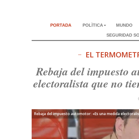
PORTADA
POLÌTICA
MUNDO
SEGURIDAD SO
EL TERMOMET
Rebaja del impuesto 
electoralista que no t
Rebaja del impuesto automotor: «Es una medida electorali