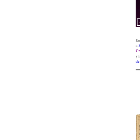
En
a
Cr
y 
de