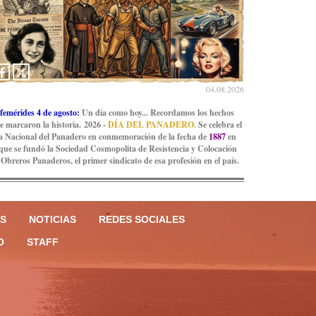
04.08.2026
femérides 4 de agosto:
Un día como hoy... Recordamos los hechos
e marcaron la historia. 2026 -
DÍA DEL PANADERO.
Se celebra el
a Nacional del Panadero en conmemoración de la fecha de
1887
en
 que se fundó la Sociedad Cosmopolita de Resistencia y Colocación
 Obreros Panaderos, el primer sindicato de esa profesión en el país.
S
NOTICIAS
REDES SOCIALES
O
STAFF