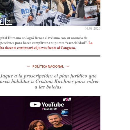
Ver en X
04.08.2026
pital Humano no logró frenar el reclamo con su anuncio de
specciones para hacer cumplir una supuesta “esencialidad”.
La
cha docente continuará el jueves frente al Congreso.
POLÍTICA NACIONAL
Jaque a la proscripción: el plan jurídico que
usca habilitar a Cristina Kirchner para volver
a las boletas