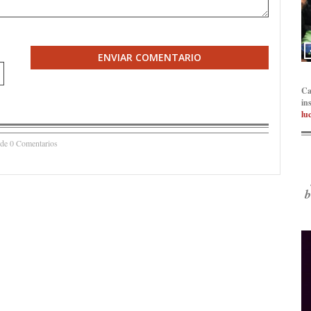
ENVIAR COMENTARIO
Ca
in
lu
 de 0 Comentarios
b