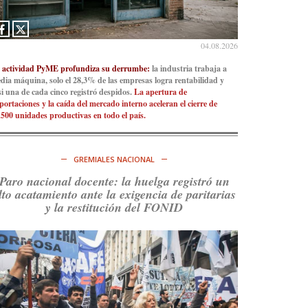
Consenso Patagónico
5d
@consensopatagon
04.08.2026
La crisis en el estrecho de Ormuz: así golpea la
 actividad PyME profundiza su derrumbe:
la industria trabaja a
guerra con Irán al petróleo
https://t.co/IInL9uYZvh
dia máquina, solo el 28,3% de las empresas logra rentabilidad y
https://t.co/ytaelKSfHm
si una de cada cinco registró despidos.
La apertura de
portaciones y la caída del mercado interno aceleran el cierre de
Ver en X
.500 unidades productivas en todo el país.
Consenso Patagónico
6d
@consensopatagon
GREMIALES NACIONAL
https://t.co/ihSIYIKptJ
Paro nacional docente: la huelga registró un
lto acatamiento ante la exigencia de paritarias
Ver en X
y la restitución del FONID
Consenso Patagónico
8d
@consensopatagon
RT
@PJCampana2022
: Asumimos una nueva etapa
en el Partido Justicialista de Campana, con el
orgullo de que el compañero
@caortega64
vuelva
a…