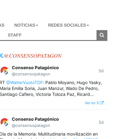
AS
NOTICIAS
REDES SOCIALES
STAFF
@CONSENSOPATAGON
Consenso Patagónico
5d
@consensopatagon
RT
@WalterVuotoTDF
: Pablo Moyano, Hugo Yasky,
Maria Emilia Soria, Juan Manzur, Wado De Pedro,
Santiago Cafiero, Victoria Toloza Paz, Ricard…
Ver en X
Consenso Patagónico
5d
@consensopatagon
Día de la Memoria: Multitudinaria movilización en