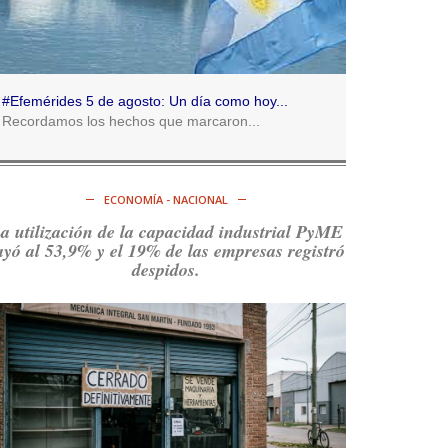
Consenso Patagónico
5d
@consensopatagon
RT
@caortega64
:
https://t.co/q6PsJKqeuz
#Efemérides 5 de agosto: Un día como hoy...
Ver en X
Recordamos los hechos que marcaron...
Consenso Patagónico
5d
@consensopatagon
ECONOMÍA - NACIONAL
RT
@caortega64
: Vinieron por los trabajadores,
a utilización de la capacidad industrial PyME
por sus derechos y por su organización. Hoy lo
ayó al 53,9% y el 19% de las empresas registró
vuelven a intentar.
https://t.co/dOrTo1dv3D
despidos.
Ver en X
Consenso Patagónico
5d
@consensopatagon
RT
@caortega64
: A
#50A
ñosDelGolpe, la memoria
es presente y es futuro.
https://t.co/uhRcKnCCc5
Ver en X