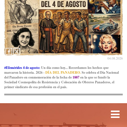
04.08.2026
#Efemérides 4 de agosto:
Un día como hoy... Recordamos los hechos que
marcaron la historia. 2026 -
DÍA DEL PANADERO.
Se celebra el Día Nacional
del Panadero en conmemoración de la fecha de
1887
en la que se fundó la
Sociedad Cosmopolita de Resistencia y Colocación de Obreros Panaderos, el
primer sindicato de esa profesión en el país.
Tog