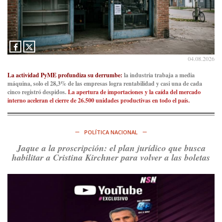
Consenso Patagónico
5d
@consensopatagon
La crisis en el estrecho de Ormuz: así golpea la guerra con
Irán al petróleo
https://t.co/IInL9uYZvh
04.08.2026
https://t.co/ytaelKSfHm
Ver en X
La actividad PyME profundiza su derrumbe:
la industria trabaja a media
máquina, solo el 28,3% de las empresas logra rentabilidad y casi una de cada
cinco registró despidos.
La apertura de importaciones y la caída del mercado
Consenso Patagónico
interno aceleran el cierre de 26.500 unidades productivas en todo el país.
6d
@consensopatagon
https://t.co/ihSIYIKptJ
POLÍTICA NACIONAL
Ver en X
Jaque a la proscripción: el plan jurídico que busca
habilitar a Cristina Kirchner para volver a las boletas
Consenso Patagónico
8d
@consensopatagon
RT
@PJCampana2022
: Asumimos una nueva etapa en el
Partido Justicialista de Campana, con el orgullo de que el
compañero
@caortega64
vuelva a…
Ver en X