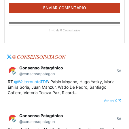
ENVIAR COMENTARIO
1 - 0 de 0 Comentarios
@CONSENSOPATAGON
Consenso Patagónico
5d
@consensopatagon
RT
@WalterVuotoTDF
: Pablo Moyano, Hugo Yasky, Maria
Emilia Soria, Juan Manzur, Wado De Pedro, Santiago
Cafiero, Victoria Toloza Paz, Ricard…
Ver en X
Consenso Patagónico
5d
@consensopatagon