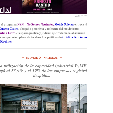
Ver en X
04.08.2026
 el programa
NSN – No Somos Neutrales,
Moisés Solorza
entrevistó
Ernesto Castro
, abogado peronista y referente del movimiento
istina Libre
, el espacio político y judicial que reclama la absolución
la recuperación plena de los derechos políticos de
Cristina Fernández
 Kirchner.
ECONOMÍA - NACIONAL
a utilización de la capacidad industrial PyME
ayó al 53,9% y el 19% de las empresas registró
despidos.