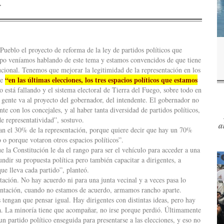
.
ueblo el proyecto de reforma de la ley de partidos políticos que
o veníamos hablando de este tema y estamos convencidos de que tiene
ucional. Tenemos que mejorar la legitimidad de la representación en los
“en las últimas elecciones, los tres espacios políticos que estamos
ue
 está fallando y el sistema electoral de Tierra del Fuego, sobre todo en
a gente va al proyecto del gobernador, del intendente. El gobernador no
nte con los concejales, y al haber tanta diversidad de partidos políticos,
de representatividad”, sostuvo.
a
ngan el 30% de la representación, porque quiere decir que hay un 70%
 o porque votaron otros espacios políticos”.
e la Constitución le da el rango para ser el vehículo para acceder a una
ndir su propuesta política pero también capacitar a dirigentes, a
que lleva cada partido”, planteó.
ción. No hay acuerdo ni para una junta vecinal y a veces pasa lo
entación, cuando no estamos de acuerdo, armamos rancho aparte.
 tengan que pensar igual. Hay dirigentes con distintas ideas, pero hay
ía. La minoría tiene que acompañar, no irse porque perdió. Últimamente
 partido político enseguida para presentarse a las elecciones, y eso no