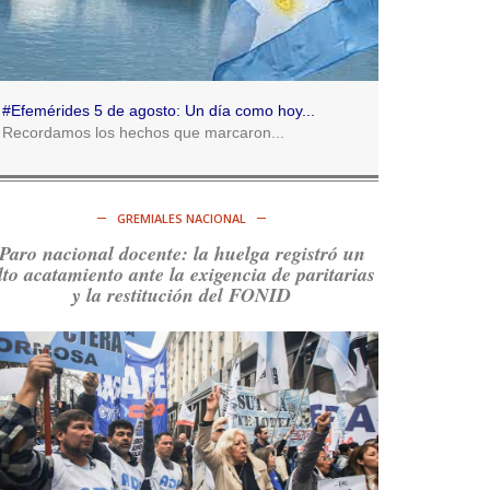
Consenso Patagónico
5d
@consensopatagon
RT
@caortega64
:
https://t.co/q6PsJKqeuz
#Efemérides 5 de agosto: Un día como hoy...
Ver en X
Recordamos los hechos que marcaron...
Consenso Patagónico
5d
@consensopatagon
GREMIALES NACIONAL
RT
@caortega64
: Vinieron por los trabajadores,
Paro nacional docente: la huelga registró un
por sus derechos y por su organización. Hoy lo
lto acatamiento ante la exigencia de paritarias
vuelven a intentar.
https://t.co/dOrTo1dv3D
y la restitución del FONID
Ver en X
Consenso Patagónico
5d
@consensopatagon
RT
@caortega64
: A
#50A
ñosDelGolpe, la memoria
es presente y es futuro.
https://t.co/uhRcKnCCc5
Ver en X