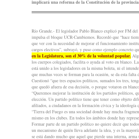
implicará una reforma de la Constitución de la provincia
Río Grande.- El legislador Pablo Blanco explicó por FM del P
impulsa el bloque UCR-Cambiemos. Recordó que “hace tiemp
que ver con la necesidad de mejorar el funcionamiento instit
cargos electivos”, subrayó, y puso como ejemplo concreto q
en la Legislatura, son el 30% de la voluntad popular.
Algo
los cuerpos colegiados, facilita o ayuda al voto en blanco. L
está unido a los legisladores en la misma boleta, ni el intende
que muchas veces se forman para la ocasión, se da esta falta 
Cuestionó “que tres espacios políticos, sumados los tres, te
que quedó afuera de esa decisión, o porque votaron en blanco
“Queremos mejorar la institución de los partidos políticos, qu
elección. Un partido político tiene que tener como objeto difu
afiliados, a ciudadanos en la formación cívica y la ideología 
“Tierra del Fuego es una sociedad donde hay mucha fragmenta
mismo en los clubes. En todos los ámbitos donde hay repres
Formar parte de un partido político no quiere decir que todos
un mecanismo de quién lleva adelante la idea, y es la mayor
se está dando mucho que aquel que pierde una interna, arma un