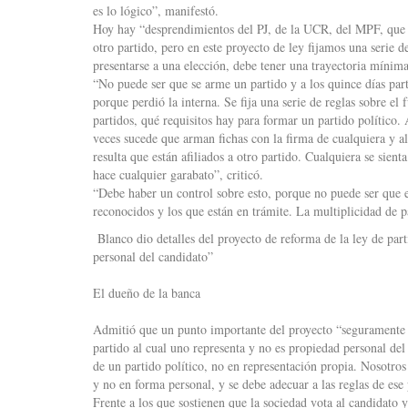
es lo lógico”, manifestó.
Hoy hay “desprendimientos del PJ, de la UCR, del MPF, que e
otro partido, pero en este proyecto de ley fijamos una serie 
presentarse a una elección, debe tener una trayectoria mín
“No puede ser que se arme un partido y a los quince días par
porque perdió la interna. Se fija una serie de reglas sobre el 
partidos, qué requisitos hay para formar un partido político
veces sucede que arman fichas con la firma de cualquiera y al
resulta que están afiliados a otro partido. Cualquiera se sient
hace cualquier garabato”, criticó.
“Debe haber un control sobre esto, porque no puede ser que e
reconocidos y los que están en trámite. La multiplicidad de pa
Blanco dio detalles del proyecto de reforma de la ley de part
personal del candidato”
El dueño de la banca
Admitió que un punto importante del proyecto “seguramente v
partido al cual uno representa y no es propiedad personal del
de un partido político, no en representación propia. Nosotro
y no en forma personal, y se debe adecuar a las reglas de ese p
Frente a los que sostienen que la sociedad vota al candidato 