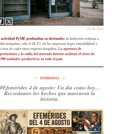
04.08.2026
 actividad PyME profundiza su derrumbe:
la industria trabaja a
dia máquina, solo el 28,3% de las empresas logra rentabilidad y
si una de cada cinco registró despidos.
La apertura de
portaciones y la caída del mercado interno aceleran el cierre de
.500 unidades productivas en todo el país.
EFEMERIDES
#Efemérides 4 de agosto: Un día como hoy...
Recordamos los hechos que marcaron la
historia.