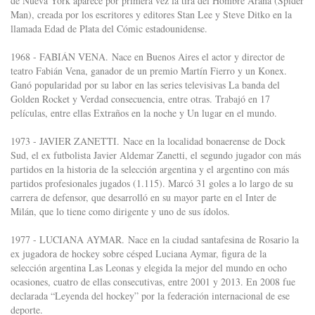
de Nueva York aparece por primera vez la tira del Hombre Araña (Spider
Man), creada por los escritores y editores Stan Lee y Steve Ditko en la
llamada Edad de Plata del Cómic estadounidense.
1968 - FABIÁN VENA. Nace en Buenos Aires el actor y director de
teatro Fabián Vena, ganador de un premio Martín Fierro y un Konex.
Ganó popularidad por su labor en las series televisivas La banda del
Golden Rocket y Verdad consecuencia, entre otras. Trabajó en 17
películas, entre ellas Extraños en la noche y Un lugar en el mundo.
1973 - JAVIER ZANETTI. Nace en la localidad bonaerense de Dock
Sud, el ex futbolista Javier Aldemar Zanetti, el segundo jugador con más
partidos en la historia de la selección argentina y el argentino con más
partidos profesionales jugados (1.115). Marcó 31 goles a lo largo de su
carrera de defensor, que desarrolló en su mayor parte en el Inter de
Milán, que lo tiene como dirigente y uno de sus ídolos.
1977 - LUCIANA AYMAR. Nace en la ciudad santafesina de Rosario la
ex jugadora de hockey sobre césped Luciana Aymar, figura de la
selección argentina Las Leonas y elegida la mejor del mundo en ocho
ocasiones, cuatro de ellas consecutivas, entre 2001 y 2013. En 2008 fue
declarada “Leyenda del hockey” por la federación internacional de ese
deporte.