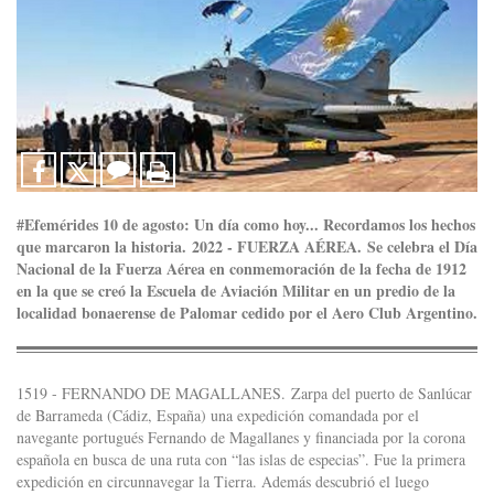
#Efemérides 10 de agosto: Un día como hoy... Recordamos los hechos
que marcaron la historia. 2022 - FUERZA AÉREA. Se celebra el Día
Nacional de la Fuerza Aérea en conmemoración de la fecha de 1912
en la que se creó la Escuela de Aviación Militar en un predio de la
localidad bonaerense de Palomar cedido por el Aero Club Argentino.
1519 - FERNANDO DE MAGALLANES. Zarpa del puerto de Sanlúcar
de Barrameda (Cádiz, España) una expedición comandada por el
navegante portugués Fernando de Magallanes y financiada por la corona
española en busca de una ruta con “las islas de especias”. Fue la primera
expedición en circunnavegar la Tierra. Además descubrió el luego