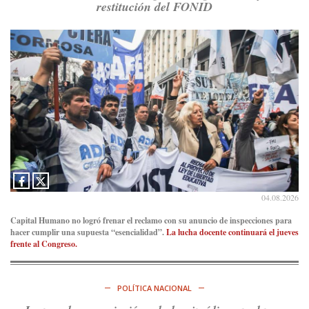
Consenso Patagónico
restitución del FONID
8d
@consensopatagon
RT
@PJCampana2022
: Asumimos una nueva etapa en el
Partido Justicialista de Campana, con el orgullo de que el
compañero
@caortega64
vuelva a…
Ver en X
04.08.2026
Capital Humano no logró frenar el reclamo con su anuncio de inspecciones para
hacer cumplir una supuesta “esencialidad”.
La lucha docente continuará el jueves
frente al Congreso.
POLÍTICA NACIONAL