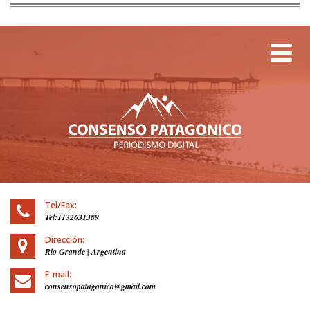
Tog
Tel/Fax:
Tel:1132631389
Dirección:
Rio Grande | Argentina
E-mail:
consensopatagonico@gmail.com