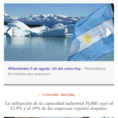
5d
@consensopatagon
RT
@caortega64
: 📢 MARCHAMOS 📍Desde la ex ESMA
hasta San José 1111, hacia Plaza de Mayo.
https://t.co/o7PaEbKM36
Ver en X
Consenso Patagónico
5d
@consensopatagon
RT
@caortega64
:
https://t.co/q6PsJKqeuz
Ver en X
#Efemérides 5 de agosto: Un día como hoy...
Recordamos
los hechos que marcaron...
Consenso Patagónico
5d
@consensopatagon
RT
@caortega64
: Vinieron por los trabajadores, por sus
derechos y por su organización. Hoy lo vuelven a intentar.
ECONOMÍA - NACIONAL
https://t.co/dOrTo1dv3D
La utilización de la capacidad industrial PyME cayó al
Ver en X
53,9% y el 19% de las empresas registró despidos.