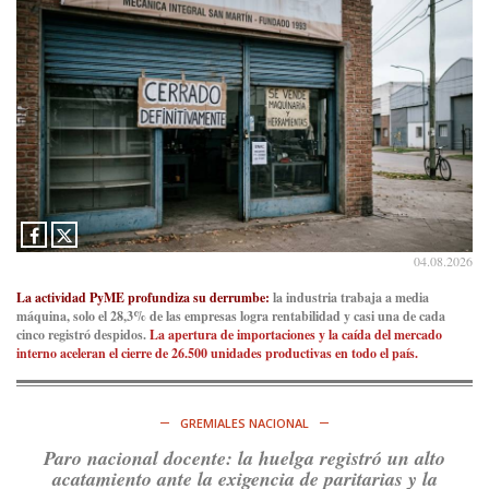
Consenso Patagónico
5d
@consensopatagon
RT
@caortega64
: A
#50A
ñosDelGolpe, la memoria es
presente y es futuro.
https://t.co/uhRcKnCCc5
Ver en X
Consenso Patagónico
5d
@consensopatagon
La crisis en el estrecho de Ormuz: así golpea la guerra con
Irán al petróleo
https://t.co/IInL9uYZvh
04.08.2026
https://t.co/ytaelKSfHm
Ver en X
La actividad PyME profundiza su derrumbe:
la industria trabaja a media
máquina, solo el 28,3% de las empresas logra rentabilidad y casi una de cada
cinco registró despidos.
La apertura de importaciones y la caída del mercado
Consenso Patagónico
interno aceleran el cierre de 26.500 unidades productivas en todo el país.
6d
@consensopatagon
https://t.co/ihSIYIKptJ
GREMIALES NACIONAL
Ver en X
Paro nacional docente: la huelga registró un alto
acatamiento ante la exigencia de paritarias y la