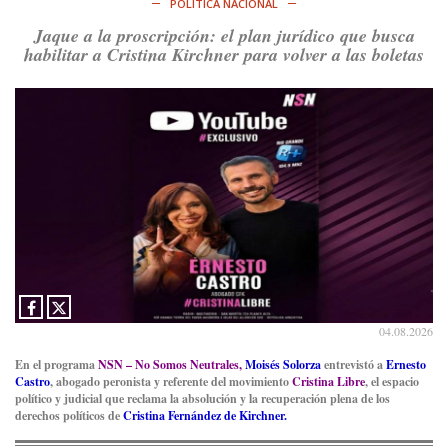
POLÍTICA NACIONAL
Ver en X
Jaque a la proscripción: el plan jurídico que busca
habilitar a Cristina Kirchner para volver a las boletas
Consenso Patagónico
8d
@consensopatagon
RT
@PJCampana2022
: Asumimos una nueva etapa en el
Partido Justicialista de Campana, con el orgullo de que el
compañero
@caortega64
vuelva a…
Ver en X
04.08.2026
En el programa
NSN – No Somos Neutrales,
Moisés Solorza
entrevistó a
Ernesto
Castro
, abogado peronista y referente del movimiento
Cristina Libre
, el espacio
político y judicial que reclama la absolución y la recuperación plena de los
derechos políticos de
Cristina Fernández de Kirchner.