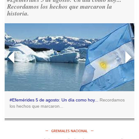
Ver en X
Recordamos los hechos que marcaron la
historia.
Consenso Patagónico
5d
@consensopatagon
RT
@caortega64
: 📢 MARCHAMOS 📍Desde la ex ESMA
hasta San José 1111, hacia Plaza de Mayo.
https://t.co/o7PaEbKM36
Ver en X
Consenso Patagónico
5d
@consensopatagon
RT
@caortega64
:
https://t.co/q6PsJKqeuz
Ver en X
#Efemérides 5 de agosto: Un día como hoy...
Recordamos
los hechos que marcaron...
Consenso Patagónico
5d
@consensopatagon
RT
@caortega64
: Vinieron por los trabajadores, por sus
derechos y por su organización. Hoy lo vuelven a intentar.
GREMIALES NACIONAL
https://t.co/dOrTo1dv3D