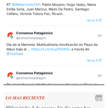
RT
@WalterVuotoTDF
: Pablo Moyano, Hugo Yasky, Maria
Emilia Soria, Juan Manzur, Wado De Pedro, Santiago
Cafiero, Victoria Toloza Paz, Ricard…
Ver en X
Consenso Patagónico
5d
@consensopatagon
Día de la Memoria: Multitudinaria movilización en Plaza de
Mayo bajo el ...
https://t.co/VcuoYlQW0x
a través de
@YouTube
Ver en X
Consenso Patagónico
5d
@consensopatagon
Día de la Memoria: Multitudinaria movilización en Plaza de
Mayo bajo el lema "Nunca Más" A 50 años del golpe militar,
miles de argentinos se concentraron frente a la Casa
LO MAS RECIENTE
Rosada para reivindicar los derechos humanos y la
democracia.
https://t.co/CNoHKCQIR1
#Efemérides 5 de agosto: Un día como hoy...