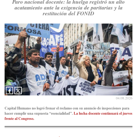
Paro nacional docente: la huelga registró un alto
Ver en X
acatamiento ante la exigencia de paritarias y la
restitución del FONID
Consenso Patagónico
5d
@consensopatagon
RT
@caortega64
: A
#50A
ñosDelGolpe, la memoria es
presente y es futuro.
https://t.co/uhRcKnCCc5
Ver en X
Consenso Patagónico
5d
@consensopatagon
La crisis en el estrecho de Ormuz: así golpea la guerra con
Irán al petróleo
https://t.co/IInL9uYZvh
https://t.co/ytaelKSfHm
04.08.2026
Ver en X
Capital Humano no logró frenar el reclamo con su anuncio de inspecciones para
hacer cumplir una supuesta “esencialidad”.
La lucha docente continuará el jueves
Consenso Patagónico
frente al Congreso.
6d
@consensopatagon
https://t.co/ihSIYIKptJ